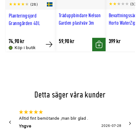
Scro
(3)
(28)
till
Träduppbindare Nelson
Bevattningssäck
Planteringsjord
hög
Garden plastväv 3m
Horto WaterZip 7
Granngården 40L
74,90 kr
59,90 kr
399 kr
Köp i butik
Köp
Köp
Detta säger våra kunder
Alltid fint bemötande ,man blir glad .
Bra
Yngve
2026-07-28
Marga