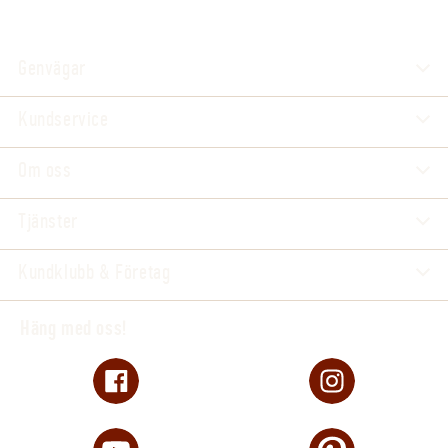
Genvägar
Kundservice
Om oss
Tjänster
Kundklubb & Företag
Häng med oss!