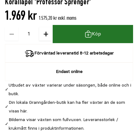
Korallapel 'Professor Sprenger'
1.969 kr
1.575,20 kr exkl. moms
−
+
Kvantitet
Köp
Förväntad leveranstid 8-12 arbetsdagar
Endast online
Utbudet av växter varierar under säsongen, både online och i
butik.
Din lokala Granngården-butik kan ha fler växter än de som
visas här.
Bilderna visar växten som fullvuxen. Leveransstorlek /
krukmått finns i produktinformationen.