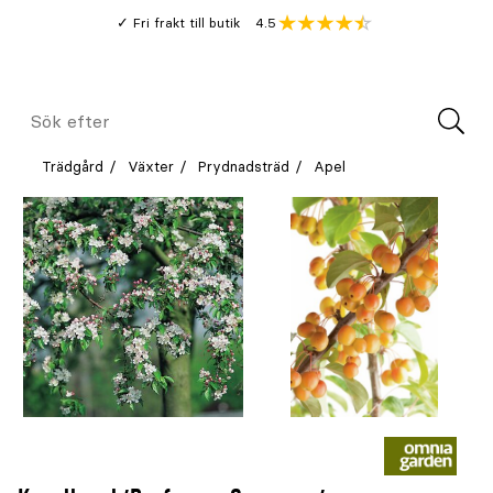
Gå
Genomsnitt
4.5
Fri frakt till butik
kund
till
Öppna
V
recension
huvudinnehållet
Meny
Sök
efter
Trädgård
Växter
Prydnadsträd
Apel