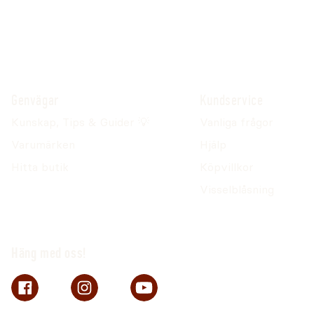
Genvägar
Kundservice
Kunskap, Tips & Guider 💡
Vanliga frågor
Varumärken
Hjälp
Hitta butik
Köpvillkor
Visselblåsning
Häng med oss!