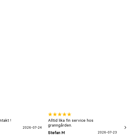
takt !
Alltid lika fin service hos
xx
granngården.
2026-07-24
Hans-B
Stefan M
2026-07-23