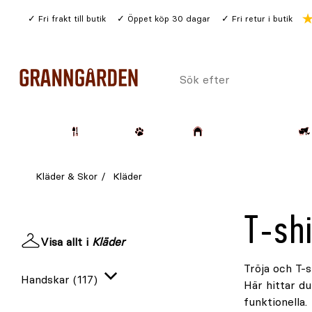
Gå
Fri frakt till butik
Öppet köp 30 dagar
Fri retur i butik
till
huvudinnehållet
Sök
efter
Trädgård
Husdjur
Lantbruk & Skog
Kläder & Skor
Kläder
T-shi
Visa allt i
Kläder
Tröja och
T-s
Handskar
(117)
Här hittar du
Expandera
funktionella.