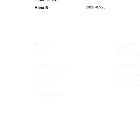
Anna B
2026-07-28
Om oss
Tjänster
Om oss
Grannhjäl
Jobba hos oss
Husdjursh
Hållbarhet
Lantdjurs
Pressrum
Trädgårds
Tillgänglighet