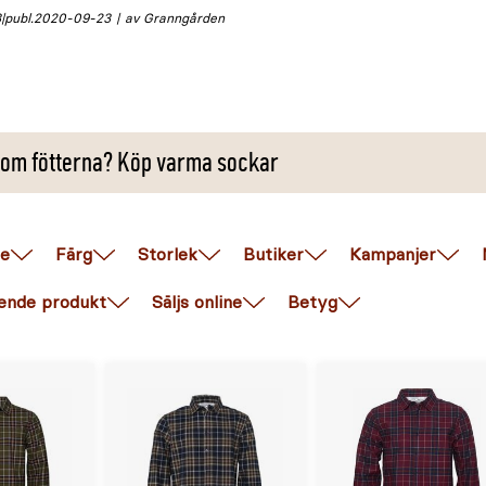
3
publ.
2020-09-23
av Granngården
 om fötterna? Köp varma sockar
e
Färg
Storlek
Butiker
Kampanjer
ende produkt
Säljs online
Betyg