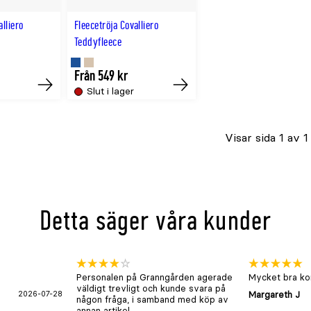
alliero
Fleecetröja Covalliero
Teddyfleece
Finns
Finns
Från 549 kr
Slut i lager
Köp
Köp
i
i
NAVY
BEIGE
Visar sida 1 av 1
färg
färg
Detta säger våra kunder
Personalen på Granngården agerade
Mycket bra kon
väldigt trevligt och kunde svara på
2026-07-28
Margareth J
någon fråga, i samband med köp av
annan artikel.