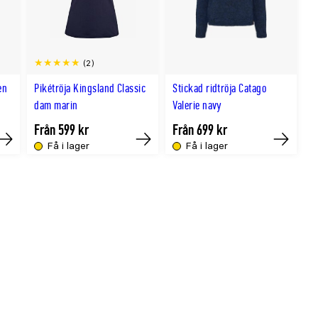
(2)
en
Pikétröja Kingsland Classic
Stickad ridtröja Catago
dam marin
Valerie navy
Från 599 kr
Från 699 kr
Få i lager
Få i lager
Köp
Köp
Köp