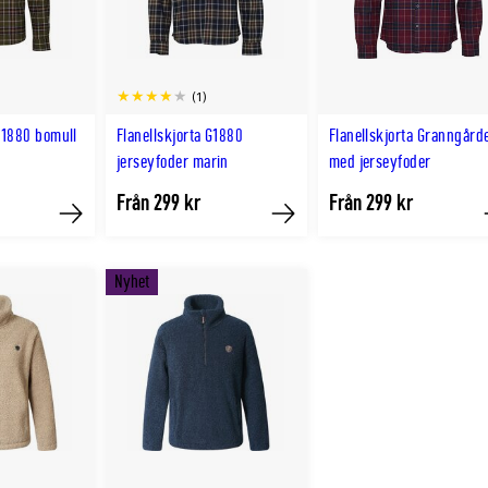
(1)
 G1880 bomull
Flanellskjorta G1880
Flanellskjorta Granngård
jerseyfoder marin
med jerseyfoder
Från 299 kr
Från 299 kr
Köp
Köp
Nyhet