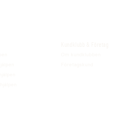
Kundklubb & Företag
pen
Om kundklubben
jälpen
Företagskund
hjälpen
hjälpen