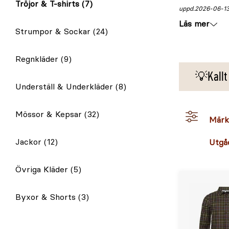
Tröjor & T-shirts
(7)
uppd.
2026-06-1
Läs mer
Strumpor & Sockar
(24)
Regnkläder
(9)
💡Kallt
Underställ & Underkläder
(8)
Mössor & Kepsar
(32)
Märk
Jackor
(12)
Utgå
Övriga Kläder
(5)
Byxor & Shorts
(3)