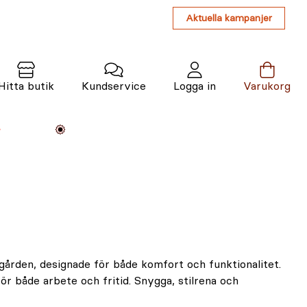
Aktuella kampanjer
Hitta butik
Kundservice
Logga in
Varukorg
Maskiner
Växter
Varumärken
Tjänster
Kunskap
ården, designade för både komfort och funktionalitet.
 för både arbete och fritid. Snygga, stilrena och