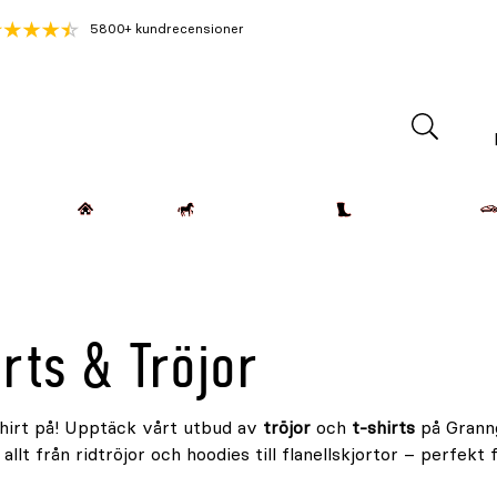
5800+ kundrecensioner
Lantdjur
Hemmet
Häst & Ryttare
Kläder & Skor
rts & Tröjor
hirt på! Upptäck vårt utbud av
tröjor
och
t-shirts
på Granng
 allt från ridtröjor och hoodies till flanellskjortor – perfekt