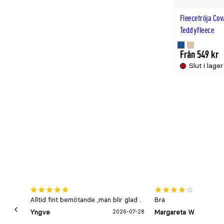
Fleecetröja Cov
Teddyfleece
Finns
Finns
Från 549 kr
Slut i lager
i
i
NAVY
BEIGE
färg
färg
Alltid fint bemötande ,man blir glad .
Bra
Yngve
2026-07-28
Margareta W