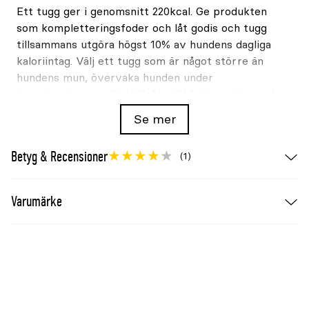
Ett tugg ger i genomsnitt 220kcal. Ge produkten
som kompletteringsfoder och låt godis och tugg
tillsammans utgöra högst 10% av hundens dagliga
kaloriintag. Välj ett tugg som är något större än
hundens mun, övervaka hunden under
tuggstunden, ge alltid tillgång till friskt vatten och
ta bort småbitar eller fragment.
Se mer
Sammansättning och tillsatser
Betyg & Recensioner
(1)
Sammansättning:
Kycklingbröst 29%, vetemjöl,
majsstärkelse, glycerol, mineraler, ärtpulver 4,2%,
fruktos, gelatin, majssirap, sötpotatispulver 1,3%,
Varumärke
torkad fermenterad vassle, kycklinglever 0,3%,
morotspulver 0,17% och ostpulver.
Tillsatser per kg:
Vitamin E 150IE och mangan
15mg.
Förvaring