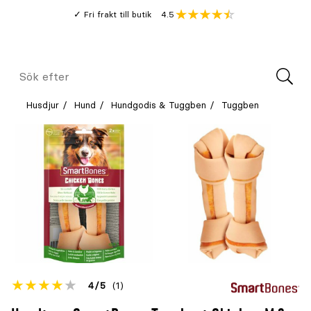
Gå
Genomsnitt
4.5
Fri frakt till butik
kund
till
Öppna
V
recension
huvudinnehållet
Meny
Sök
efter
Husdjur
Hund
Hundgodis & Tuggben
Tuggben
Betyget
4
5
(1)
för
Öppna