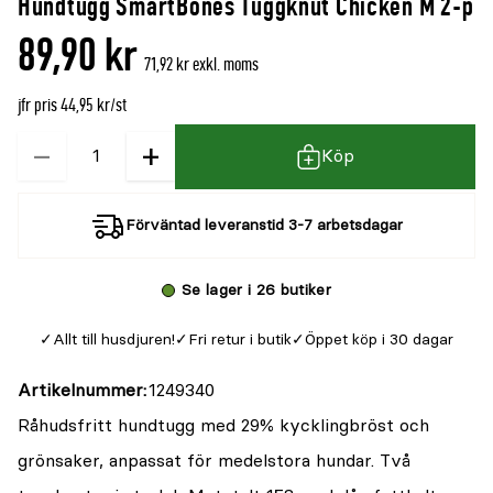
Hundtugg SmartBones Tuggknut Chicken M 2-p
denna
recensioner
89,90 kr
produkt
71,92 kr exkl. moms
är
jfr pris 44,95 kr/st
{0}
av
−
+
Kvantitet
Köp
5
Förväntad leveranstid 3-7 arbetsdagar
Se lager i 26 butiker
Allt till husdjuren!
Fri retur i butik
Öppet köp i 30 dagar
Artikelnummer
1249340
Råhudsfritt hundtugg med 29% kycklingbröst och
grönsaker, anpassat för medelstora hundar. Två