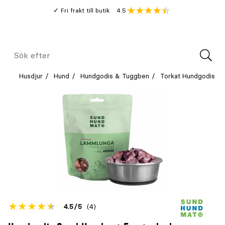
Gå
Genomsnitt
4.5
Fri frakt till butik
kund
till
Öppna
V
recension
huvudinnehållet
Meny
Sök
efter
Husdjur
Hund
Hundgodis & Tuggben
Torkat Hundgodis
Betyget
4.5
5
(4)
för
Öppna