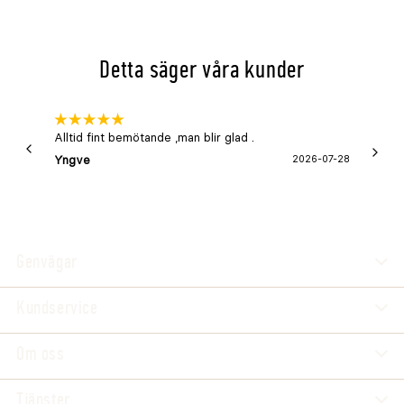
Detta säger våra kunder
Alltid fint bemötande ,man blir glad .
Bra
Yngve
2026-07-28
Marga
Genvägar
Kundservice
Om oss
Tjänster