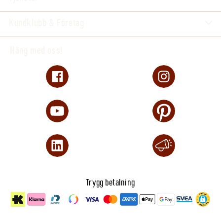
Kundklubb & Företag
Häng med oss!
Trygg betalning