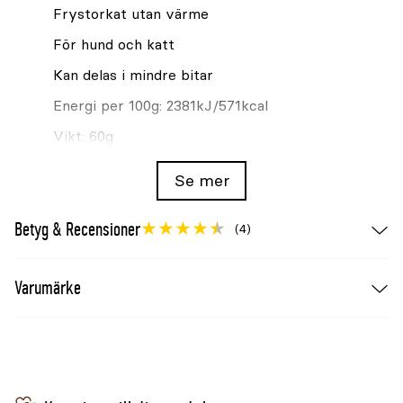
Frystorkat utan värme
För hund och katt
Kan delas i mindre bitar
Energi per 100g: 2381kJ/571kcal
Vikt: 60g
Användning
Se mer
Ge bitarna som de är vid träning, promenad eller
Betyg & Recensioner
annan belöning. Bitarna kan delas i mindre delar
(4)
efter djurets storlek. Anpassa mängden till den
övriga dagsransonen och se till att djuret har
Varumärke
tillgång till vatten.
Sammansättning
100% bitar av lammlunga.
Analytiska beståndsdelar