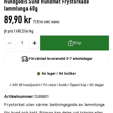
Hundgodis Sund Hundmat Frystorkade
denna
recensioner
lammlunga 60g
produkt
89,90 kr
är
71,92 kr exkl. moms
{0}
jfr pris 1 498,33 kr/kg
av
5
−
+
Kvantitet
Köp
Förväntad leveranstid 3-7 arbetsdagar
Se lager i 94 butiker
Allt till husdjuren!
Fri retur i butik
Öppet köp i 30 dagar
Artikelnummer
1249801
Frystorkat utan värme: belöningsgodis av lammlunga
för hund och katt. Bitarna kan delas vid träning eller