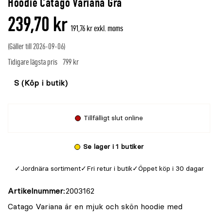
Hoodie Catago Variana Grå
239,70 kr
191,76 kr exkl. moms
(Gäller till 2026-09-06)
Tidigare lägsta pris
799 kr
Välj
Välj
färg
storlek
Tillfälligt slut online
Se lager i 1 butiker
Jordnära sortiment
Fri retur i butik
Öppet köp i 30 dagar
Artikelnummer
2003162
Catago Variana är en mjuk och skön hoodie med