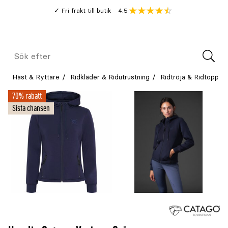
Gå
Genomsnitt
4.5
Fri frakt till butik
kund
till
Öppna
V
recension
huvudinnehållet
Meny
Sök
efter
Häst & Ryttare
Ridkläder & Ridutrustning
Ridtröja & Ridtopp
70% rabatt
Sista chansen