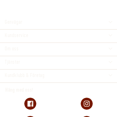
Genvägar
Kundservice
Om oss
Tjänster
Kundklubb & Företag
Häng med oss!