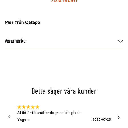
70% rabatt
Mer från Catago
Varumärke
Detta säger våra kunder
Alltid fint bemötande ,man blir glad .
Bra
Yngve
2026-07-28
Marga