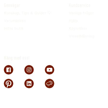
Genvägar
Kundservice
Kunskap, Tips & Guider 💡
Vanliga frågor
Varumärken
Hjälp
Hitta butik
Köpvillkor
Visselblåsning
Häng med oss!