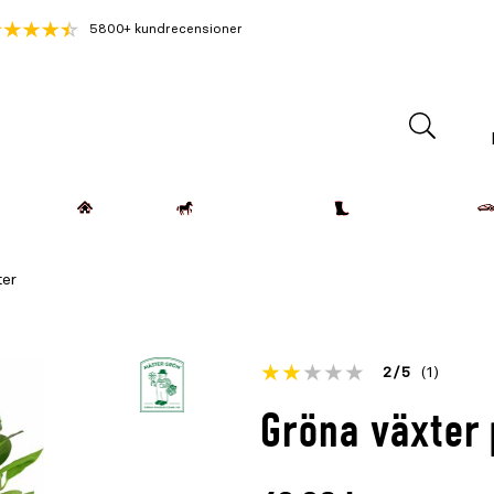
5800+ kundrecensioner
Lantdjur
Hemmet
Häst & Ryttare
Kläder & Skor
ter
Betyget
2
5
(1)
för
Öppna
Gröna växter
denna
recensioner
produkt