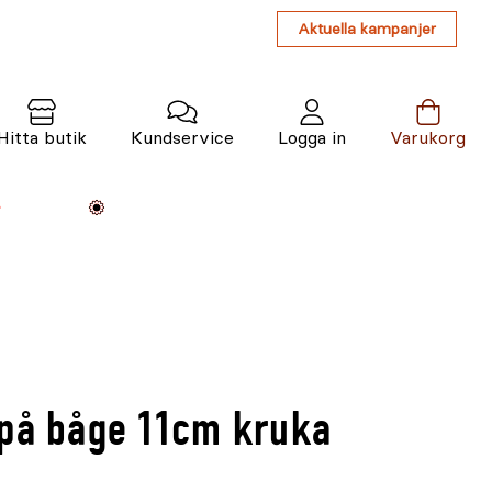
Aktuella kampanjer
Hitta butik
Kundservice
Logga in
Varukorg
Maskiner
Växter
Varumärken
Tjänster
Kunskap
 på båge 11cm kruka