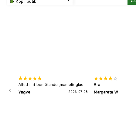
Köp i butik
Köp
K
pris
Alltid fint bemötande ,man blir glad .
Bra
Yngve
2026-07-28
Margareta W