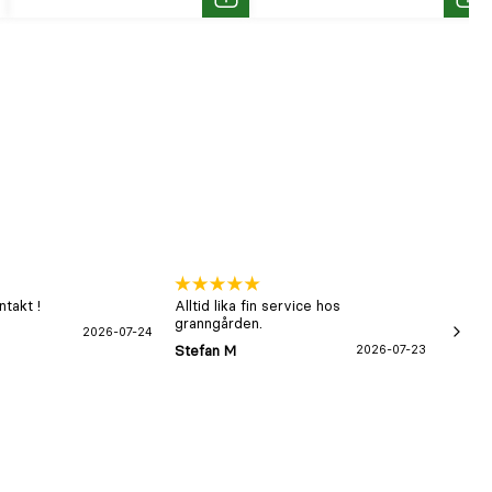
p
Köp
Köp
takt !
Alltid lika fin service hos
xx
granngården.
2026-07-24
Hans-B
Stefan M
2026-07-23