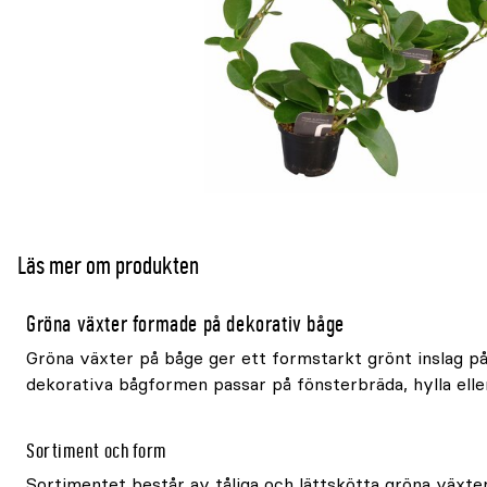
Läs mer om produkten
Gröna växter formade på dekorativ båge
Gröna växter på båge ger ett formstarkt grönt inslag på 
dekorativa bågformen passar på fönsterbräda, hylla elle
Sortiment och form
Sortimentet består av tåliga och lättskötta gröna växte