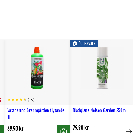
🏠︎ Butiksvara
(18)
Växtnäring Granngården flytande
Bladglans Nelson Garden 250ml
1L
79,90 kr
69,90 kr