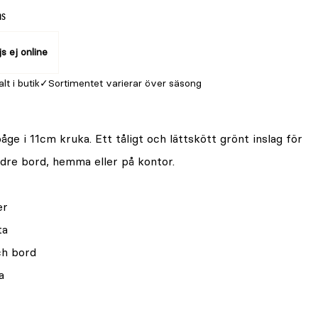
ms
js ej online
alt i butik
Sortimentet varierar över säsong
ge i 11cm kruka. Ett tåligt och lättskött grönt inslag för
ndre bord, hemma eller på kontor.
er
ta
ch bord
a