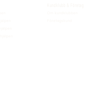
Kundklubb & Företag
pen
Om kundklubben
jälpen
Företagskund
hjälpen
hjälpen