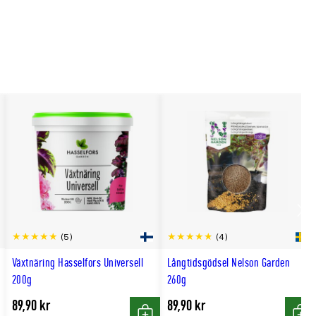
Scro
(5)
(4)
till
Växtnäring Hasselfors Universell
Långtidsgödsel Nelson Garden
hög
200g
260g
89,90 kr
89,90 kr