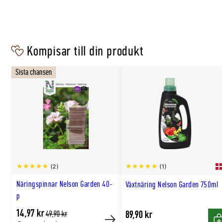
Kompisar till din produkt
Sista chansen
(2)
(1)
Näringspinnar Nelson Garden 40-
Växtnäring Nelson Garden 750ml
p
14,97 kr
Tidligere
89,90 kr
49,90 kr
lägsta