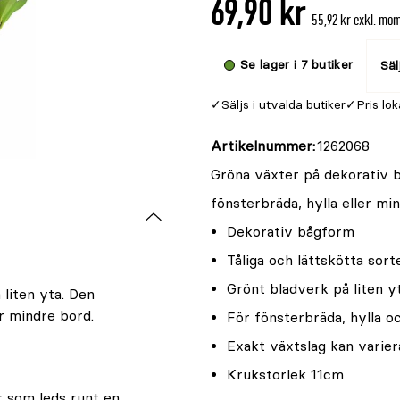
69,90 kr
är
55,92 kr exkl. mo
{0}
av
Se lager i 7 butiker
Säl
5
Säljs i utvalda butiker
Pris lok
Artikelnummer
1262068
Gröna växter på dekorativ bå
fönsterbräda, hylla eller mi
Dekorativ bågform
Tåliga och lättskötta sort
Grönt bladverk på liten y
liten yta. Den
r mindre bord.
För fönsterbräda, hylla o
Exakt växtslag kan varier
Krukstorlek 11cm
r som leds runt en