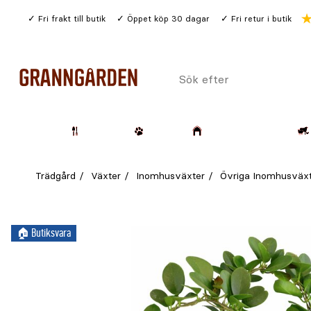
Gå
Fri frakt till butik
Öppet köp 30 dagar
Fri retur i butik
till
huvudinnehållet
Sök
efter
Trädgård
Husdjur
Lantbruk & Skog
Trädgård
Växter
Inomhusväxter
Övriga Inomhusväx
🏠︎ Butiksvara