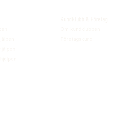
Kundklubb & Företag
pen
Om kundklubben
jälpen
Företagskund
hjälpen
hjälpen