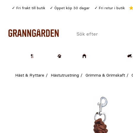
Gå
Fri frakt till butik
Öppet köp 30 dagar
Fri retur i butik
till
huvudinnehållet
Sök
efter
Trädgård
Husdjur
Lantbruk & Skog
Häst & Ryttare
Hästutrustning
Grimma & Grimskaft