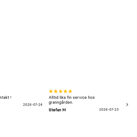
takt !
Alltid lika fin service hos
xx
granngården.
2026-07-24
Hans-B
Stefan M
2026-07-23