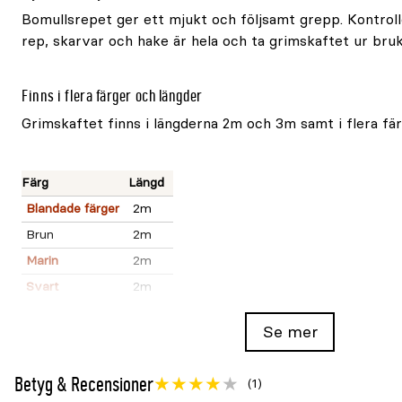
Bomullsrepet ger ett mjukt och följsamt grepp. Kontroll
rep, skarvar och hake är hela och ta grimskaftet ur bru
Finns i flera färger och längder
Grimskaftet finns i längderna 2m och 3m samt i flera fär
Färg
Längd
Blandade färger
2m
Brun
2m
Marin
2m
Svart
2m
Svart
3m
Se mer
Varumärke
Hansbo Sport
Betyg & Recensioner
Produkttyp
Grimskaft
(1)