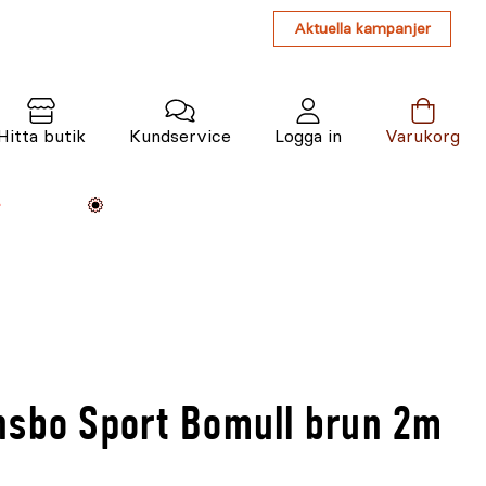
Aktuella kampanjer
Hitta butik
Kundservice
Logga in
Varukorg
Maskiner
Växter
Varumärken
Tjänster
Kunskap
nsbo Sport Bomull brun 2m