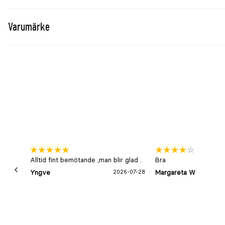
Material
Bomull
Hake
Zink med nickelbeläggning
Varumärke
Användning
Ledning, uppbindning och daglig hästhanterin
Tillgängliga längder
2m och 3m
Alltid fint bemötande ,man blir glad .
Bra
Yngve
2026-07-28
Margareta W