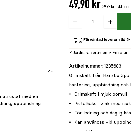
49,90 kr
är
39,92 kr exkl. mo
{0}
av
−
+
Kvantitet
5
Förväntad leveranstid 3-
Jordnära sortiment
Fri retur i
Artikelnummer
1235683
Grimskaft från Hansbo Sport
hantering, uppbindning och l
Grimskaft i mjuk bomull
h utrustat med en
edning, uppbindning
Pistolhake i zink med nic
För ledning och daglig hä
Kan användas vid uppbin