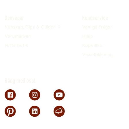
Genvägar
Kundservice
Kunskap, Tips & Guider 💡
Vanliga frågor
Varumärken
Hjälp
Hitta butik
Köpvillkor
Visselblåsning
Häng med oss!