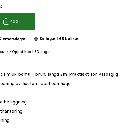
ms
Köp
Se lager i 63 butiker
7 arbetsdagar
 butik
Öppet köp i 30 dagar
 i mjuk bomull, brun, längd 2m. Praktiskt för vardaglig
edning av hästen i stall och hage.
kelbeläggning
sthantering
dning