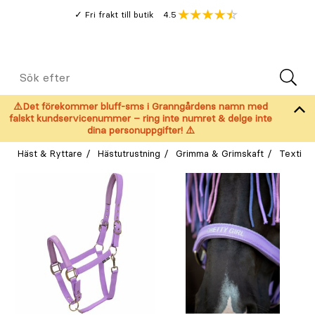
Gå
Genomsnitt
4.5
Fri frakt till butik
kund
till
Öppna
V
recension
huvudinnehållet
Meny
Sök
efter
⚠️Det förekommer bluff-sms i Granngårdens namn med
falskt kundservicenummer – ring inte numret & delge inte
dina personuppgifter! ⚠️
Häst & Ryttare
Hästutrustning
Grimma & Grimskaft
Textilg