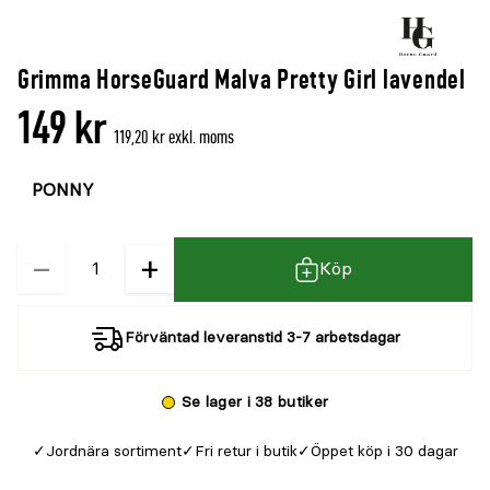
Grimma HorseGuard Malva Pretty Girl lavendel
149 kr
119,20 kr exkl. moms
Välj
Välj
färg
storlek
−
+
Kvantitet
Köp
Förväntad leveranstid 3-7 arbetsdagar
Se lager i 38 butiker
Jordnära sortiment
Fri retur i butik
Öppet köp i 30 dagar