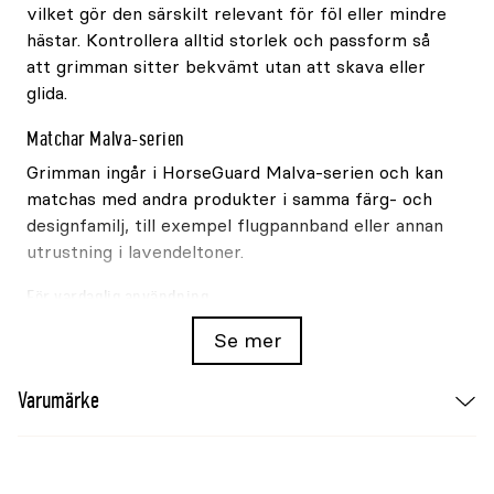
vilket gör den särskilt relevant för föl eller mindre
hästar. Kontrollera alltid storlek och passform så
att grimman sitter bekvämt utan att skava eller
glida.
Matchar Malva-serien
Grimman ingår i HorseGuard Malva-serien och kan
matchas med andra produkter i samma färg- och
designfamilj, till exempel flugpannband eller annan
utrustning i lavendeltoner.
För vardaglig användning
Grimman är framtagen för praktisk användning i
Se mer
vardagen, exempelvis vid skötsel, ledning och
annan lätt hantering. Den ska alltid användas under
Varumärke
uppsikt och anpassas efter hästens storlek och
huvudform.
Produkt
Grimma