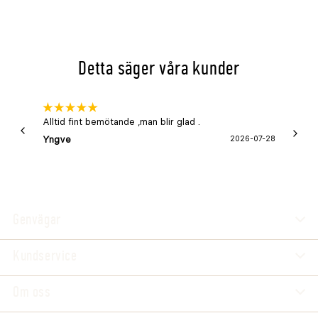
Detta säger våra kunder
Alltid fint bemötande ,man blir glad .
Bra
Yngve
2026-07-28
Marga
Genvägar
Kundservice
Om oss