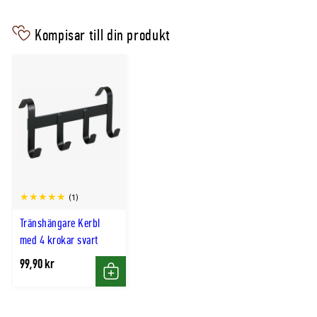
Serie
Malva
Kompisar till din produkt
Design
Pretty Girl
Färg
Lavendel
Passar för
Föl eller mindre hästar
Användning
Daglig hantering, skötsel och ledning
(1)
Tränshängare Kerbl
med 4 krokar svart
99,90 kr
Köp