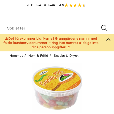
Gå
Genomsnitt
4.5
Fri frakt till butik
kund
till
Öppna
V
recension
huvudinnehållet
Meny
Sök
efter
⚠️Det förekommer bluff-sms i Granngårdens namn med
falskt kundservicenummer – ring inte numret & delge inte
dina personuppgifter! ⚠️
Hemmet
Hem & Fritid
Snacks & Dryck