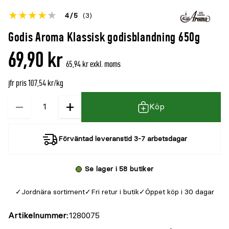
Betyget
4
5
(3)
för
Öppna
Godis Aroma Klassisk godisblandning 650g
denna
recensioner
69,90 kr
produkt
65,94 kr exkl. moms
är
jfr pris 107,54 kr/kg
{0}
av
−
+
Kvantitet
Köp
5
Förväntad leveranstid 3-7 arbetsdagar
Se lager i 58 butiker
Jordnära sortiment
Fri retur i butik
Öppet köp i 30 dagar
Artikelnummer
1280075