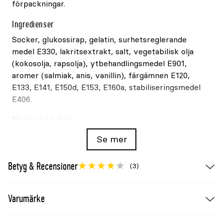
förpackningar.
Ingredienser
Socker, glukossirap, gelatin, surhetsreglerande
medel E330, lakritsextrakt, salt, vegetabilisk olja
(kokosolja, rapsolja), ytbehandlingsmedel E901,
aromer (salmiak, anis, vanillin), färgämnen E120,
E133, E141, E150d, E153, E160a, stabiliseringsmedel
E406.
Allergiinformation
Inga deklarationspliktiga allergener framgår av
Se mer
ingrediensförteckningen. Produkten innehåller
gelatin.
Betyg & Recensioner
(3)
Näringsvärde per 100g
Varumärke
Näringsämne
Mängd
Energi
1460kJ / 349kcal