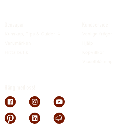
Genvägar
Kundservice
Kunskap, Tips & Guider 💡
Vanliga frågor
Varumärken
Hjälp
Hitta butik
Köpvillkor
Visselblåsning
Häng med oss!