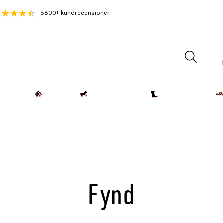
5800+ kundrecensioner
Lantdjur
Hemmet
Häst & Ryttare
Kläder & Skor
Fynd