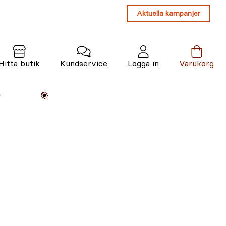
Aktuella kampanjer
Hitta butik
Kundservice
Logga in
Varukorg
Maskiner
Växter
Varumärken
Tjänster
Kunskap