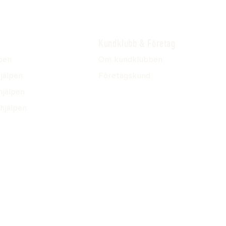
Kundklubb & Företag
pen
Om kundklubben
jälpen
Företagskund
hjälpen
hjälpen