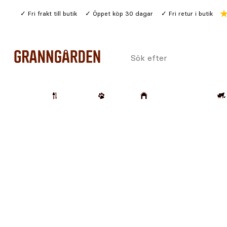
Gå
Fri frakt till butik
Öppet köp 30 dagar
Fri retur i butik
till
huvudinnehållet
Sök
efter
Trädgård
Husdjur
Lantbruk & Skog