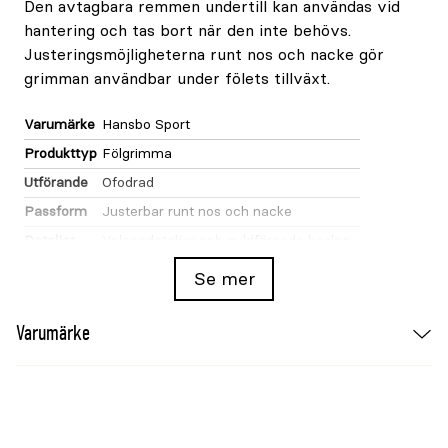
Den avtagbara remmen undertill kan användas vid
hantering och tas bort när den inte behövs.
Justeringsmöjligheterna runt nos och nacke gör
grimman användbar under fölets tillväxt.
Varumärke
Hansbo Sport
Produkttyp
Fölgrimma
Utförande
Ofodrad
Passform
Justerbar runt nos och nacke
Detaljer
Volangdetaljer och guldfärgade beslag
Rem
Avtagbar rem undertill
Se mer
Varumärke