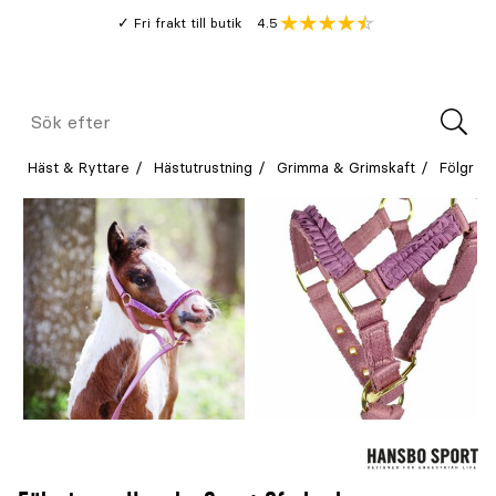
Gå
Genomsnitt
4.5
Fri frakt till butik
kund
till
Öppna
V
recension
huvudinnehållet
Meny
Sök
efter
Häst & Ryttare
Hästutrustning
Grimma & Grimskaft
Fölgrim