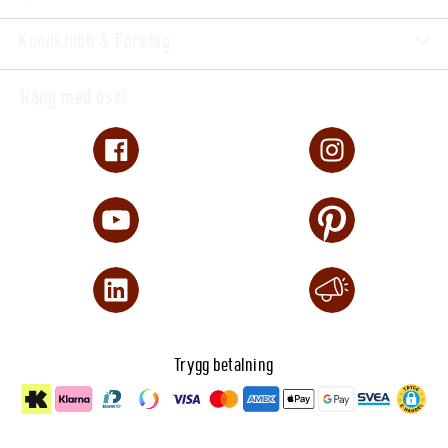
Kundklubb & Företag
Häng med oss!
Trygg betalning