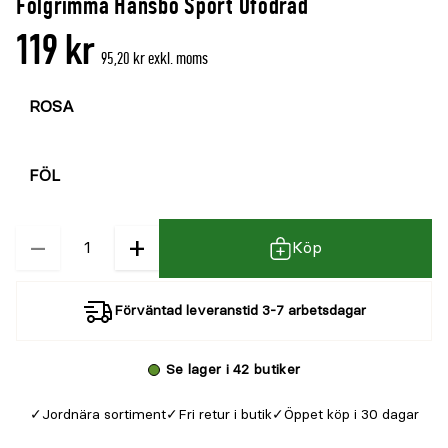
Fölgrimma Hansbo Sport Ofodrad
119 kr
95,20 kr exkl. moms
Välj
färg
Välj
storlek
−
+
Kvantitet
Köp
Förväntad leveranstid 3-7 arbetsdagar
Se lager i 42 butiker
Jordnära sortiment
Fri retur i butik
Öppet köp i 30 dagar