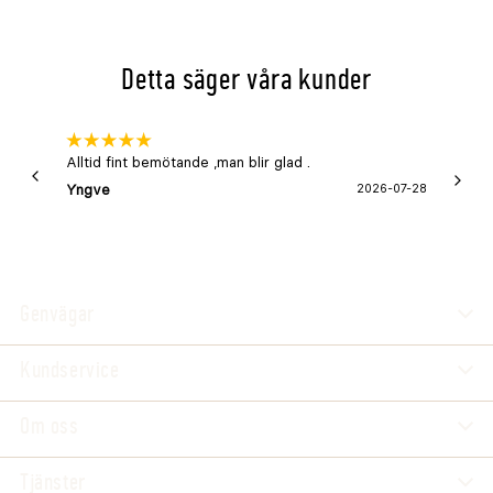
Detta säger våra kunder
Alltid fint bemötande ,man blir glad .
Bra
Yngve
2026-07-28
Marga
Genvägar
Kundservice
Om oss
Tjänster