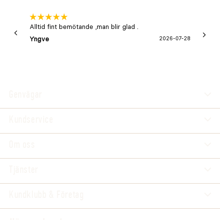
Alltid fint bemötande ,man blir glad .
Bra
Yngve
2026-07-28
Marga
Genvägar
Kundservice
Om oss
Tjänster
Kundklubb & Företag