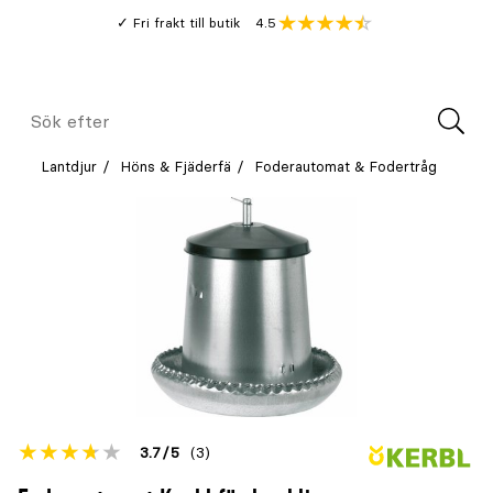
Gå
Genomsnitt
4.5
Fri frakt till butik
kund
till
Öppna
V
recension
huvudinnehållet
Meny
Sök
efter
Lantdjur
Höns & Fjäderfä
Foderautomat & Fodertråg
Betyget
3.7
5
(3)
för
Öppna