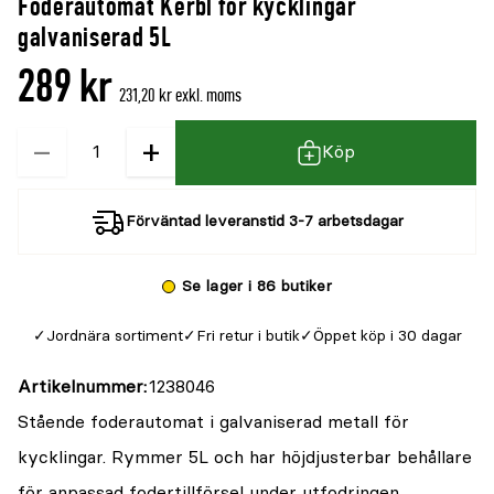
Foderautomat Kerbl för kycklingar
denna
recensioner
galvaniserad 5L
produkt
289 kr
är
231,20 kr exkl. moms
{0}
−
+
Kvantitet
av
Köp
5
Förväntad leveranstid 3-7 arbetsdagar
Se lager i 86 butiker
Jordnära sortiment
Fri retur i butik
Öppet köp i 30 dagar
Artikelnummer
1238046
Stående foderautomat i galvaniserad metall för
kycklingar. Rymmer 5L och har höjdjusterbar behållare
för anpassad fodertillförsel under utfodringen.