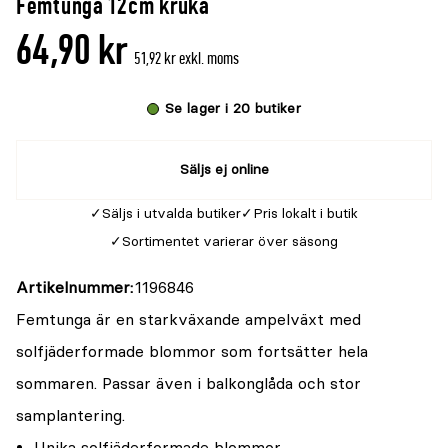
Femtunga 12cm kruka
denna
recensioner
64,90 kr
produkt
51,92 kr exkl. moms
är
{0}
Se lager i 20 butiker
av
5
Säljs ej online
Säljs i utvalda butiker
Pris lokalt i butik
Sortimentet varierar över säsong
Artikelnummer
1196846
Femtunga är en starkväxande ampelväxt med
solfjäderformade blommor som fortsätter hela
sommaren. Passar även i balkonglåda och stor
samplantering.
Unika solfjäderformade blommor