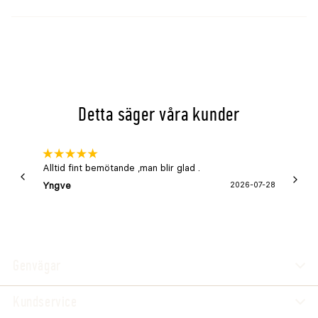
Detta säger våra kunder
Alltid fint bemötande ,man blir glad .
Bra
Yngve
2026-07-28
Marga
Genvägar
Kundservice