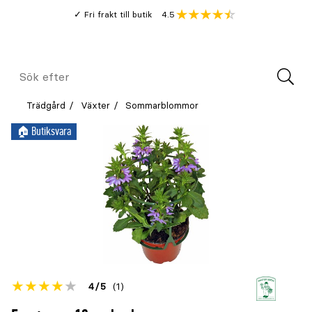
Gå
Genomsnitt
4.5
Fri frakt till butik
kund
till
Öppna
V
recension
huvudinnehållet
Meny
Sök
efter
Trädgård
Växter
Sommarblommor
🏠︎ Butiksvara
Betyget
4
5
(1)
för
Öppna