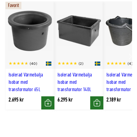
mest relevant.
Favorit
Passar flera typer av frostskydd
Frostvakten är särskilt lämplig tillsammans med:
Värmebalja Isobar 65L
Värmebalja Isobar 140L
Scro
Värmekablar med stickpropp
(40)
(2)
(4)
till
Frostskydd för vattenledningar
Isolerad Värmebalja
Isolerad Värmebalja
Isolerad Värmehi
hög
Isobar med
Produkter för varmhållning och frostskydd
Isobar med
Isobar med
transformator 65L
transformator 140L
transformator 17
Tydlig driftindikering
2.695 kr
6.295 kr
2.189 kr
Inbyggda LED-indikatorer visar enkelt aktuell
Köp
Köp
driftstatus:
Röd LED = värme på