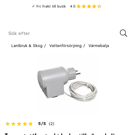
Gå
Genomsnitt
4.5
Fri frakt till butik
kund
till
Öppna
V
recension
huvudinnehållet
Meny
Sök
efter
Lantbruk & Skog
Vattenförsörjning
Värmebalja
Betyget
5
5
(2)
för
Öppna