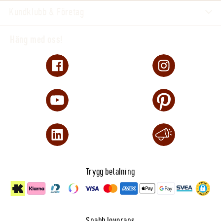
Kundklubb & Företag
LED-indikering: Röd = värme på, Grön = värme
av
Häng med oss!
Trygg betalning
Snabb leverans