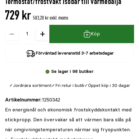
Termostat/frostvakt Isobar till värmebalja
denna
recensioner
729 kr
produkt
583,20 kr exkl. moms
är
−
+
Kvantitet
{0}
Köp
av
5
Förväntad leveranstid 3-7 arbetsdagar
Se lager i 98 butiker
Jordnära sortiment
Fri retur i butik
Öppet köp i 30 dagar
Artikelnummer
1250342
En energisnål och ekonomisk frostskyddskontakt med
stickpropp. Den övervakar så att värmen bara slås på
när omgivningstemperaturen närmar sig fryspunkten.