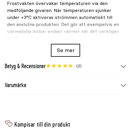
Frostvakten övervakar temperaturen via den
medföljande givaren. När temperaturen sjunker
under +3°C aktiveras strömmen automatiskt till
den anslutna produkten. Det gör att exempelvis en
värmebalja Isobar endast värmer när det verkligen
behövs.
Se mer
Den automatiska styrningen kan bidra till lägre
energiförbrukning samtidigt som risken för
Betyg & Recensioner
isbildning minskar.
(2)
Enkel installation
Varumärke
Termostaten ansluts direkt till ett vanligt
vägguttag. På undersidan finns ett integrerat
eluttag där du ansluter transformatorn eller
stickproppen från den produkt som ska styras.
Den tre meter långa givarkabeln gör det enkelt att
Kompisar till din produkt
placera temperatursensorn där mätningen blir