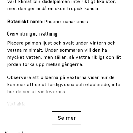
vårt klimat blir dadelpalmen inte riktigt lika stor,
men den ger ändå en skön tropisk känsla.
Botaniskt namn:
Phoenix canariensis
Övervintring och vattning
Placera palmen ljust och svalt under vintern och
vattna minimalt. Under sommaren vill den ha
mycket vatten, men sällan, så vattna rikligt och låt
jorden torka upp mellan gångerna.
Observera att bilderna på växterna visar hur de
kommer att se ut färdigvuxna och etablerade, inte
hur de ser ut vid leverans.
Växtfakta
Egenskap
Spec
Se mer
Botaniskt namn
Phoenix canariens