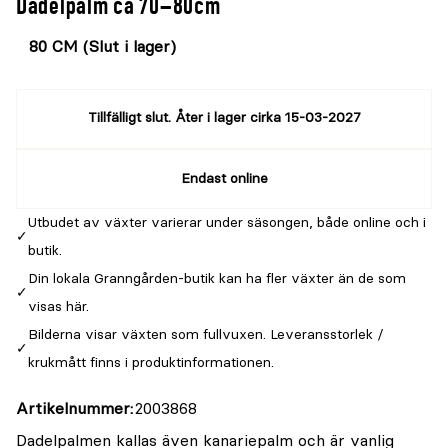
Dadelpalm ca 70–80cm
Välj
Välj
färg
storlek
Tillfälligt slut. Åter i lager cirka 15-03-2027
Endast online
Utbudet av växter varierar under säsongen, både online och i
butik.
Din lokala Granngården-butik kan ha fler växter än de som
visas här.
Bilderna visar växten som fullvuxen. Leveransstorlek /
krukmått finns i produktinformationen.
Artikelnummer
2003868
Dadelpalmen kallas även kanariepalm och är vanlig