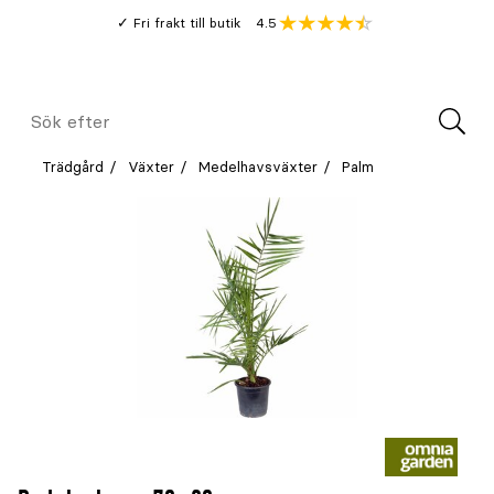
Gå
Genomsnitt
4.5
Fri frakt till butik
kund
till
Öppna
V
recension
huvudinnehållet
Meny
Sök
efter
Trädgård
Växter
Medelhavsväxter
Palm