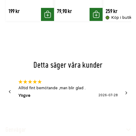
199 kr
79,90 kr
259 kr
Köp i butik
Köp
Köp
Detta säger våra kunder
Alltid fint bemötande ,man blir glad .
Bra
Yngve
2026-07-28
Marga
Genvägar