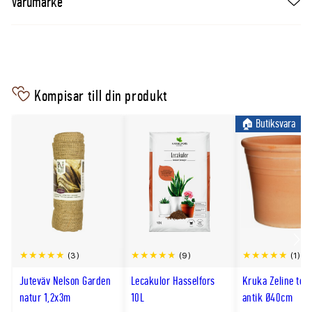
Varumärke
Uppskattad leveranshöjd (total höjd inkl kruka)
70–80cm
Krukstorlek
19cm
Typ
Medelhavsväxt
Placering
Soligt
Skötselråd
Övervintras ljust, f
Kompisar till din produkt
Vatten
Vattna rikligt men 
🏠︎ Butiksvara
Scro
(3)
(9)
(1)
till
Juteväv Nelson Garden
Lecakulor Hasselfors
Kruka Zeline terr
hög
natur 1,2x3m
10L
antik Ø40cm