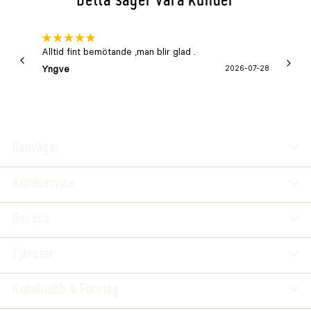
Alltid fint bemötande ,man blir glad .
Bra
Yngve
2026-07-28
Marga
Genvägar
Kundservice
Om oss
Tjänster
Kundklubb & Företag