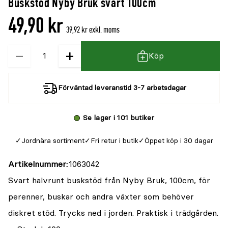
Buskstöd Nyby Bruk svart 100cm
denna
recensioner
49,90 kr
produkt
39,92 kr exkl. moms
är
−
+
Kvantitet
{0}
Köp
av
5
Förväntad leveranstid 3-7 arbetsdagar
Se lager i 101 butiker
Jordnära sortiment
Fri retur i butik
Öppet köp i 30 dagar
Artikelnummer
1063042
Svart halvrunt buskstöd från Nyby Bruk, 100cm, för
perenner, buskar och andra växter som behöver
diskret stöd. Trycks ned i jorden. Praktisk i trädgården.