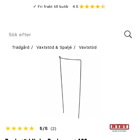
Gå
Genomsnitt
4.5
Fri frakt till butik
kund
till
Öppna
V
recension
huvudinnehållet
Meny
Sök
efter
Trädgård
Växtstöd & Spaljé
Växtstöd
Betyget
5
5
(2)
för
Öppna