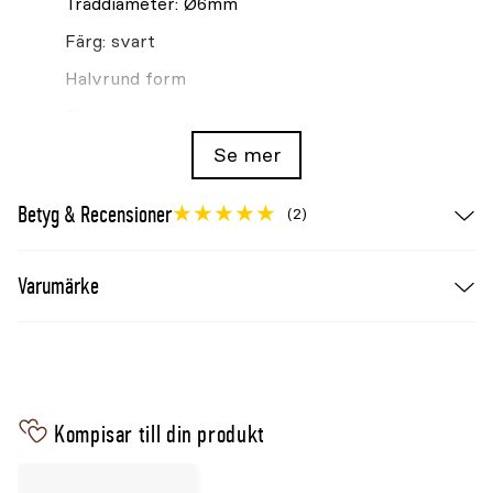
Tråddiameter: Ø6mm
Färg: svart
Halvrund form
För buskar och perenner
För utomhusbruk
Se mer
Finns i flera storlekar:
35cm
,
70cm
och 100cm.
Betyg & Recensioner
(2)
Varumärke
Kompisar till din produkt