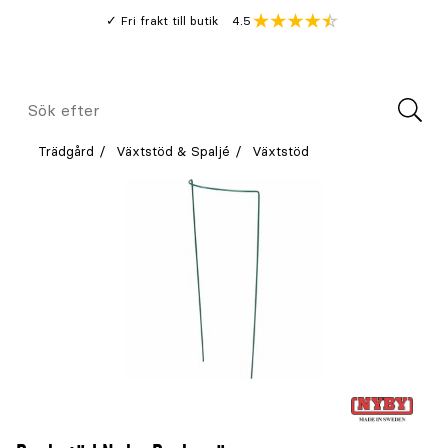
Gå
Genomsnitt
4.5
Fri frakt till butik
kund
till
Öppna
V
recension
huvudinnehållet
Meny
Sök
efter
Trädgård
Växtstöd & Spaljé
Växtstöd