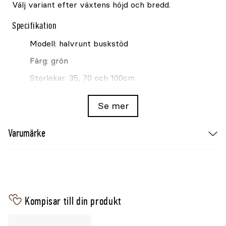
Välj variant efter växtens höjd och bredd.
Specifikation
Modell: halvrunt buskstöd
Färg: grön
Storlekar: 35, 70 och 100cm
För buskar och perenner
Se mer
Varumärke
Kompisar till din produkt