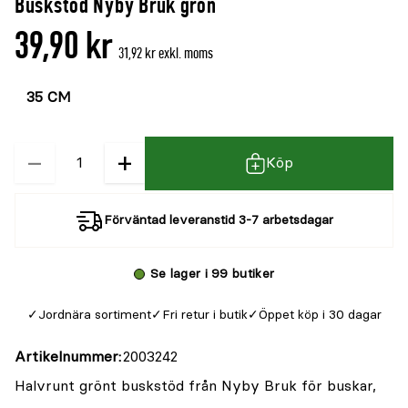
Buskstöd Nyby Bruk grön
39,90 kr
31,92 kr exkl. moms
Välj
Välj
färg
storlek
−
+
Kvantitet
Köp
Förväntad leveranstid 3-7 arbetsdagar
Se lager i 99 butiker
Jordnära sortiment
Fri retur i butik
Öppet köp i 30 dagar
Artikelnummer
2003242
Halvrunt grönt buskstöd från Nyby Bruk för buskar,