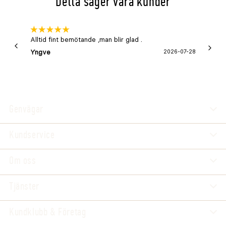
Detta säger våra kunder
Alltid fint bemötande ,man blir glad .
Bra
Yngve
2026-07-28
Marga
Genvägar
Kundservice
Om oss
Tjänster
Kundklubb & Företag