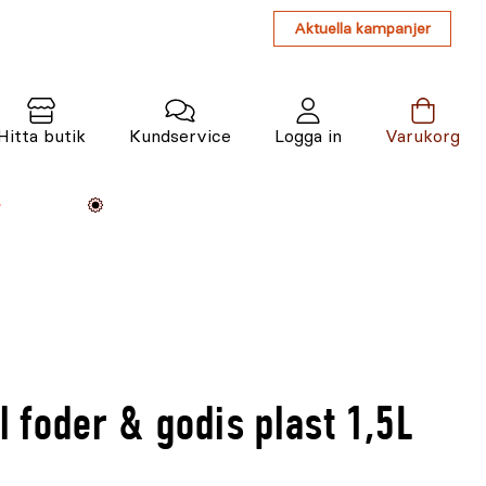
Aktuella kampanjer
Hitta butik
Kundservice
Logga in
Varukorg
Maskiner
Växter
Varumärken
Tjänster
Kunskap
ll foder & godis plast 1,5L