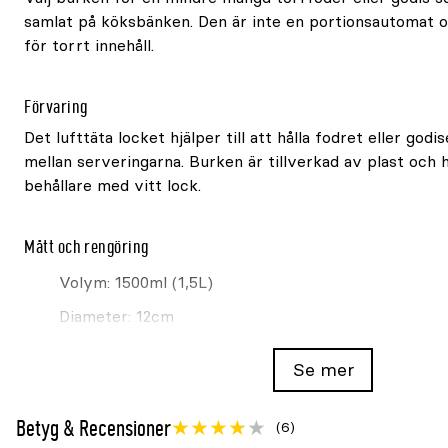
samlat på köksbänken. Den är inte en portionsautomat 
för torrt innehåll.
Förvaring
Det lufttäta locket hjälper till att hålla fodret eller godi
mellan serveringarna. Burken är tillverkad av plast och 
behållare med vitt lock.
Mått och rengöring
Volym: 1500ml (1,5L)
Diameter: 12cm
Höjd: 17,5cm
Se mer
Själva burken kan diskas i diskmaskin; ta av locket 
Betyg & Recensioner
(6)