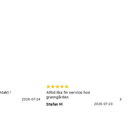
takt !
Alltid lika fin service hos
xx
granngården.
2026-07-24
Hans-B
Stefan M
2026-07-23