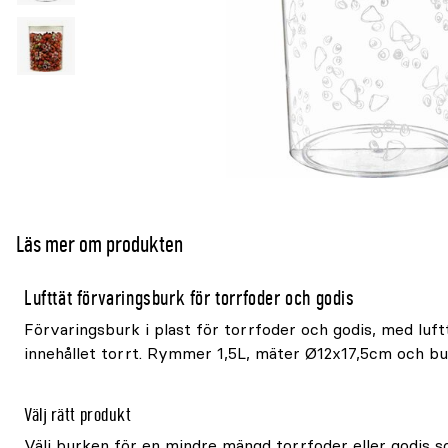
Läs mer om produkten
Lufttät förvaringsburk för torrfoder och godis
Förvaringsburk i plast för torrfoder och godis, med luft
innehållet torrt. Rymmer 1,5L, mäter Ø12x17,5cm och bu
Välj rätt produkt
Välj burken för en mindre mängd torrfoder eller godis 