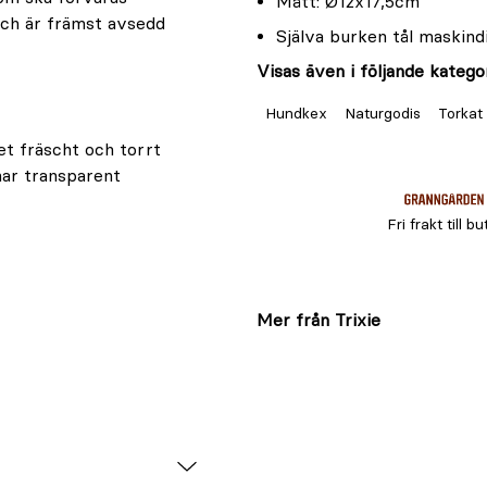
Mått: Ø12x17,5cm
och är främst avsedd
Själva burken tål maskind
Visas även i följande kategor
Hundkex
Naturgodis
Torkat
set fräscht och torrt
har transparent
Fri frakt till bu
Mer från Trixie
före diskning