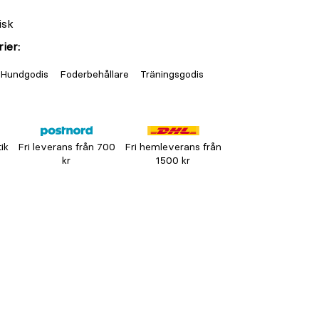
isk
ier:
 Hundgodis
Foderbehållare
Träningsgodis
tik
Fri leverans från 700
Fri hemleverans från
kr
1500 kr