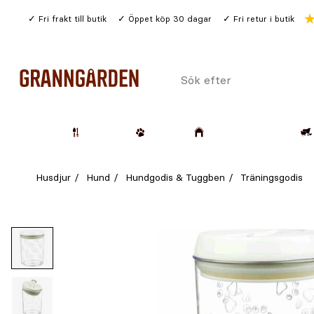
Gå
Fri frakt till butik
Öppet köp 30 dagar
Fri retur i butik
till
huvudinnehållet
Sök
efter
Trädgård
Husdjur
Lantbruk & Skog
Husdjur
Hund
Hundgodis & Tuggben
Träningsgodis