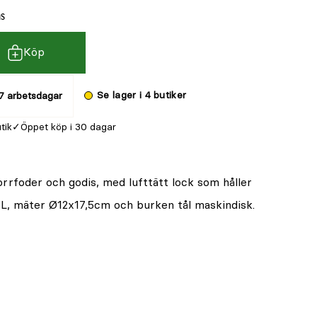
ms
Köp
Se lager i 4 butiker
7 arbetsdagar
utik
Öppet köp i 30 dagar
orrfoder och godis, med lufttätt lock som håller
5L, mäter Ø12x17,5cm och burken tål maskindisk.