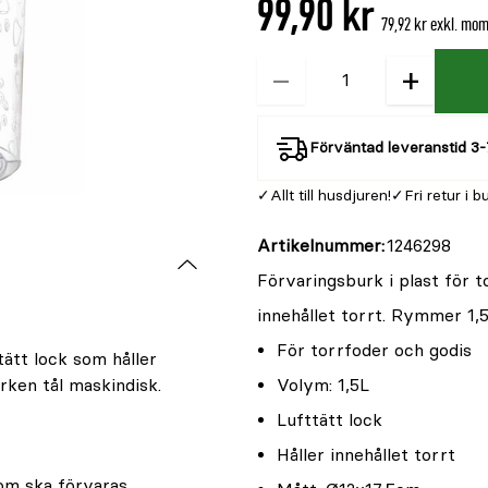
99,90 kr
är
79,92 kr exkl. mo
{0}
av
−
+
Kvantitet
5
Förväntad leveranstid 3-
Allt till husdjuren!
Fri retur i b
Artikelnummer
1246298
Förvaringsburk i plast för t
innehållet torrt. Rymmer 1,
För torrfoder och godis
tätt lock som håller
rken tål maskindisk.
Volym: 1,5L
Lufttätt lock
Håller innehållet torrt
som ska förvaras