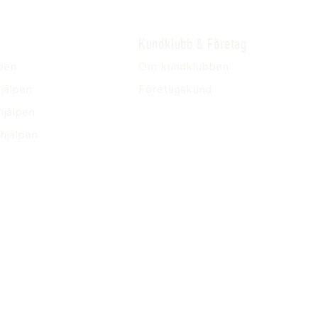
Kundklubb & Företag
pen
Om kundklubben
jälpen
Företagskund
hjälpen
hjälpen