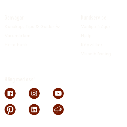
Genvägar
Kundservice
Kunskap, Tips & Guider 💡
Vanliga frågor
Varumärken
Hjälp
Hitta butik
Köpvillkor
Visselblåsning
Häng med oss!