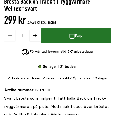
Brösta Back on Track till ryggvärmare
Welltex® svart
299 kr
239,20 kr exkl. moms
−
+
Kvantitet
Köp
Förväntad leveranstid 3-7 arbetsdagar
Se lager i 21 butiker
Jordnära sortiment
Fri retur i butik
Öppet köp i 30 dagar
Artikelnummer
1237830
Svart brösta som hjälper till att hålla Back on Track-
ryggvärmaren på plats. Med mjuk fleece över bröstet
och Welltex®-teknologi. Fästs i ringarna.