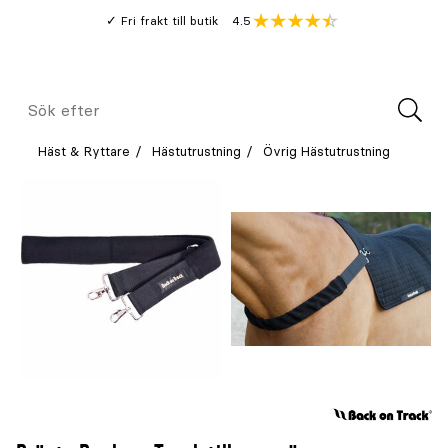
Gå
Genomsnitt
4.5
Fri frakt till butik
kund
till
Öppna
V
recension
huvudinnehållet
Meny
Sök
efter
Häst & Ryttare
Hästutrustning
Övrig Hästutrustning