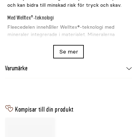
och kan bidra till minskad risk för tryck och skav.
Med Welltex®-teknologi
Fleecedelen innehåller Welltex®-teknologi med
mineraler integrerade i materialet. Mineralerna
använder kroppsvärmen som energikälla och
reflekterar långvågig infraröd energi, FIR.
Se mer
Den reflekterade energin kan bidra till ökad
Varumärke
blodgenomströmning samt stödja komfort och
rörlighet i området där materialet ligger an.
Kontrollera passformen
Justera bröstan så att ryggvärmaren ligger stabilt
utan att remmen trycker mot hästens bröst.
Kompisar till din produkt
Kontrollera regelbundet passformen och ta
produkten ur bruk om remmar, spännen eller
fleece är skadade.