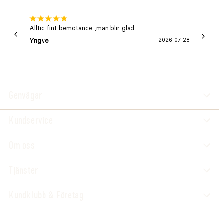
Alltid fint bemötande ,man blir glad .
Bra
Yngve
2026-07-28
Marga
Genvägar
Kundservice
Om oss
Tjänster
Kundklubb & Företag