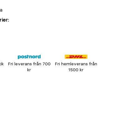
ta
ier:
tik
Fri leverans från 700
Fri hemleverans från
kr
1500 kr