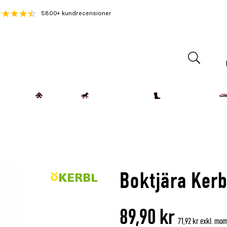
5800+ kundrecensioner
Lantdjur
Hemmet
Häst & Ryttare
Kläder & Skor
Boktjära Kerb
89,90 kr
71,92 kr exkl. mo