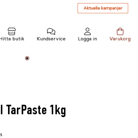
Aktuella kampanjer
Hitta butik
Kundservice
Logga in
Varukorg
Maskiner
Växter
Varumärken
Tjänster
Kunskap
l TarPaste 1kg
ms