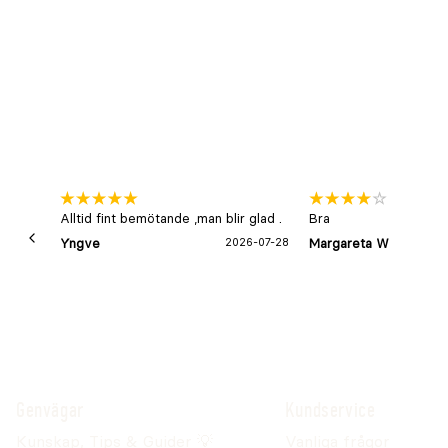
Alltid fint bemötande ,man blir glad .
Bra
Yngve
2026-07-28
Margareta W
Genvägar
Kundservice
Kunskap, Tips & Guider 💡
Vanliga frågor