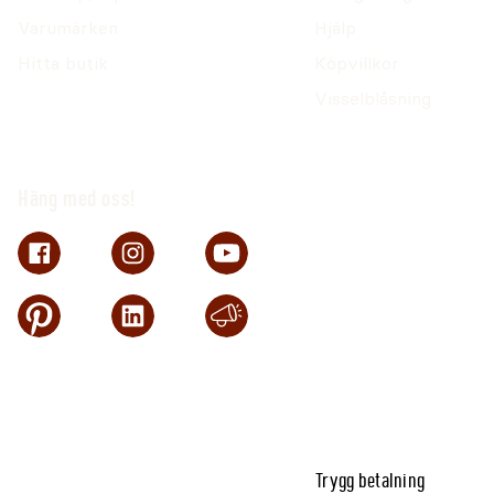
Varumärken
Hjälp
Hitta butik
Köpvillkor
Visselblåsning
Häng med oss!
Trygg betalning