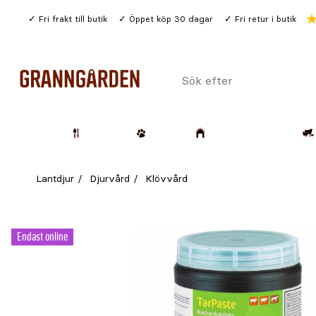
Gå
Fri frakt till butik
Öppet köp 30 dagar
Fri retur i butik
till
huvudinnehållet
Sök
efter
Trädgård
Husdjur
Lantbruk & Skog
Lantdjur
Djurvård
Klövvård
Endast online