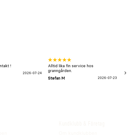
takt !
Alltid lika fin service hos
xx
granngården.
2026-07-24
Hans-B
Stefan M
2026-07-23
Kundklubb & Företag
pen
Om kundklubben