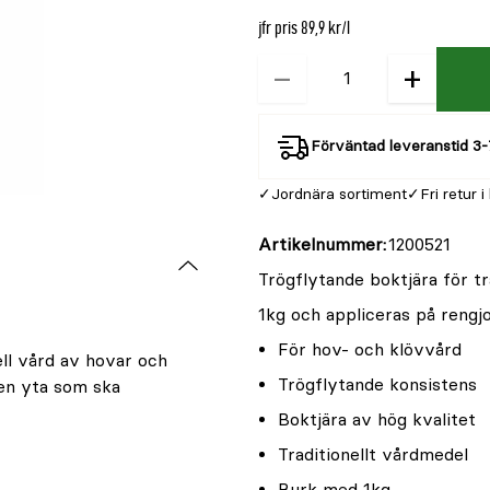
jfr pris 89,9 kr/l
−
+
Kvantitet
Förväntad leveranstid 3-
Jordnära sortiment
Fri retur i
Artikelnummer
1200521
Trögflytande boktjära för tr
1kg och appliceras på rengj
För hov- och klövvård
ell vård av hovar och
Trögflytande konsistens
den yta som ska
Boktjära av hög kvalitet
Traditionellt vårdmedel
Burk med 1kg