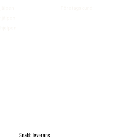
jälpen
Företagskund
hjälpen
hjälpen
Snabb leverans