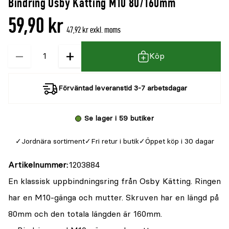
Bindring Osby Kätting M10 80/160mm
59,90 kr
47,92 kr exkl. moms
−
+
Kvantitet
Köp
Förväntad leveranstid 3-7 arbetsdagar
Se lager i 59 butiker
Jordnära sortiment
Fri retur i butik
Öppet köp i 30 dagar
Artikelnummer
1203884
En klassisk uppbindningsring från Osby Kätting. Ringen
har en M10-gänga och mutter. Skruven har en längd på
80mm och den totala längden är 160mm.