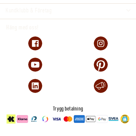
Kundklubb & Företag
Häng med oss!
Trygg betalning