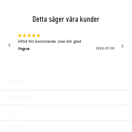
Mått och infästning
Detta säger våra kunder
Gänga: M10 med mutter
Skruvlängd: 80mm
Total längd: 160mm
Alltid fint bemötande ,man blir glad .
Bra
Yngve
2026-07-28
Marga
Genvägar
Kundservice
Om oss
Tjänster