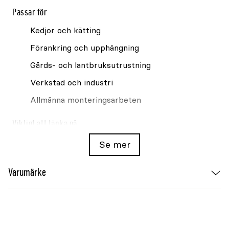
Passar för
Kedjor och kätting
Förankring och upphängning
Gårds- och lantbruksutrustning
Verkstad och industri
Allmänna monteringsarbeten
Viktigt att tänka på
Kontrollera att bindringens dimension är anpassad
Se mer
för den aktuella användningen och kompatibel med
anslutande komponenter.
Varumärke
Om bindringen används i belastade eller
säkerhetskritiska applikationer bör alltid korrekt
dimensionerade och godkända komponenter
användas genom hela konstruktionen.