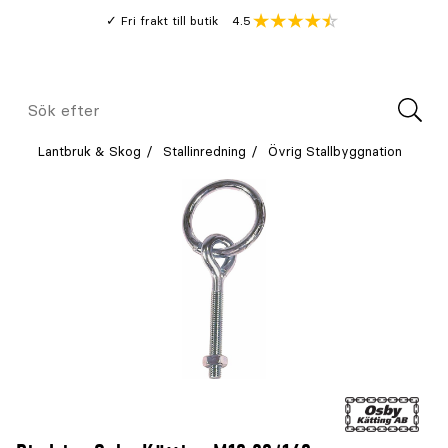
Gå
Genomsnitt
4.5
Fri frakt till butik
kund
till
Öppna
V
recension
huvudinnehållet
Meny
Sök
efter
Lantbruk & Skog
Stallinredning
Övrig Stallbyggnation