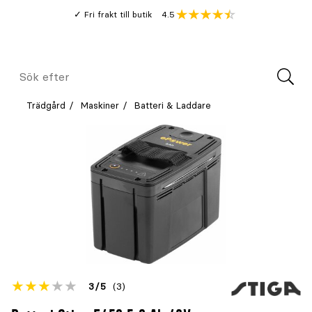
Gå
Genomsnitt
4.5
Fri frakt till butik
kund
till
Öppna
V
recension
huvudinnehållet
Meny
Sök
efter
Trädgård
Maskiner
Batteri & Laddare
Betyget
3
5
(3)
för
Öppna