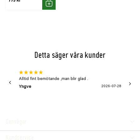
Köp
Detta säger våra kunder
Alltid fint bemötande ,man blir glad .
Bra
Yngve
2026-07-28
Marga
Genvägar
Kundservice