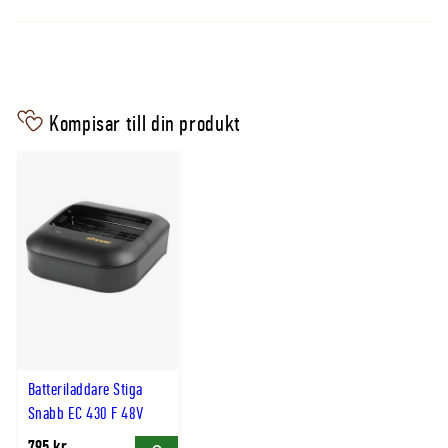
följ anvisningarna i batteriets bruksanvisning.
Laddare och andra kapaciteter
Batteriladdare STIGA EC 430 F 48V
Kompisar till din produkt
Batteri STIGA E 420 2,0Ah
Batteri STIGA E 440 4,0Ah
Batteri STIGA E 475 7,5Ah
Batteriladdare Stiga
Snabb EC 430 F 48V
795 kr