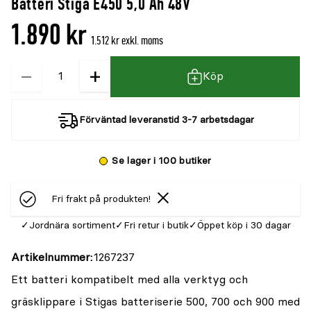
Batteri Stiga E450 5,0 Ah 48V
denna
recensioner
1.890 kr
produkt
1.512 kr exkl. moms
är
−
+
Kvantitet
{0}
Köp
av
5
Förväntad leveranstid 3-7 arbetsdagar
Se lager i 100 butiker
Fri frakt på produkten!
Jordnära sortiment
Fri retur i butik
Öppet köp i 30 dagar
Artikelnummer
1267237
Ett batteri kompatibelt med alla verktyg och
gräsklippare i Stigas batteriserie 500, 700 och 900 med