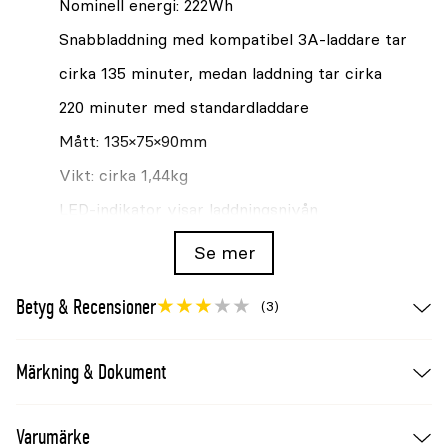
Nominell energi: 222Wh
Snabbladdning med kompatibel 3A-laddare tar
cirka 135 minuter, medan laddning tar cirka
220 minuter med standardladdare
Mått: 135×75×90mm
Vikt: cirka 1,44kg
LED-indikator visar laddningsnivån
Snabbfrigöring och textilhandtag förenklar
Se mer
byte och transport
Betyg & Recensioner
(3)
Cellernas luftavstånd bidrar till passiv kylning
under arbete och laddning
Märkning & Dokument
Användning och laddning
Använd batteriet endast med kompatibla STIGA
Varumärke
48V-maskiner och laddare. Förvara det torrt och