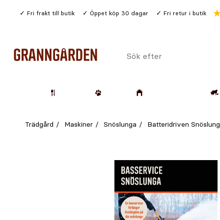
Gå
Fri frakt till butik
Öppet köp 30 dagar
Fri retur i butik
till
huvudinnehållet
Sök
efter
Trädgård
Husdjur
Lantbruk & Skog
Trädgård
Maskiner
Snöslunga
Batteridriven Snöslun