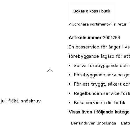
Bokas o köps i butik
Jordnära sortiment
Fri retur i
Artikelnummer
2001263
En basservice förlänger liv
förebyggande åtgärd för att 
Serva förebyggande och u
Förebyggande service ger 
För ett tryggt, säkert oc
Regelbunden service förl
hjul, fläkt, snöskruv
Boka service i din butik
Visas även i följande kategor
Bensindriven Snöslunga
Batt