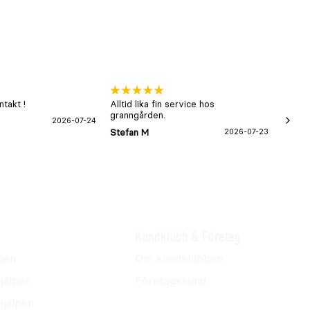
takt !
Alltid lika fin service hos
xx
granngården.
2026-07-24
Hans-B
Stefan M
2026-07-23
Kundklubb & Företag
pen
Om kundklubben
jälpen
Företagskund
hjälpen