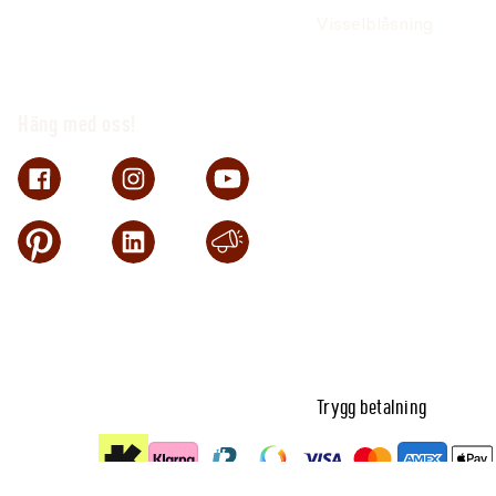
Förlängd livslängd på dina kvalitetsmaskiner
Visselblåsning
Alltid 3 månaders kostnadsfri försäkring på maskine
se separat folder
Möjlighet till delbetalning
Häng med oss!
Garantireparation av samtliga trädgårdsmaskiner
Dags för service
Varje maskin behöver underhåll och omvårdnad i form a
reparationer. Servicen är främst en förebyggande åtgärd
undvika dyra reparationer. Vi rekommenderar att du ser
gång om året.
Trygg betalning
På Granngården vill vi kunna erbjuda dig som kund en he
sälja slutprodukten. Vi vill gärna hjälpa dig till ett probl
många år framöver. Därför erbjuder vi våra kunder att, ti
service på maskiner och erbjuder ett antal olika servic