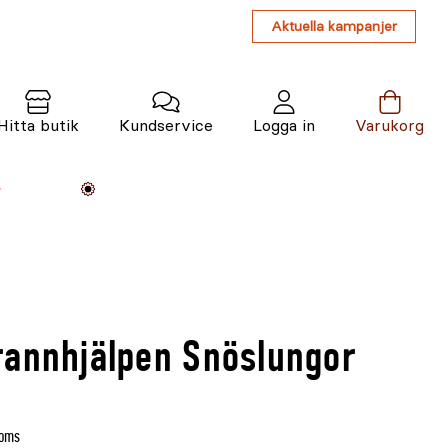
Aktuella kampanjer
Hitta butik
Kundservice
Logga in
Varukorg
Maskiner
Växter
Varumärken
Tjänster
Kunskap
rannhjälpen Snöslungor
moms