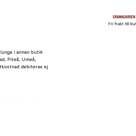
Fri frakt till bu
lunga i annan butik
ad, Piteå, Umeå,
tkostnad debiteras ej
er för att ge dig
er.
ranngården men även
nge det är