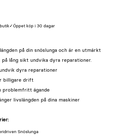
 butik
Öppet köp i 30 dagar
slängden på din snöslunga och är en utmärkt
på lång sikt undvika dyra reparationer.
ndvik dyra reparationer
billigare drift
h problemfritt ägande
änger livslängden på dina maskiner
ier:
eridriven Snöslunga