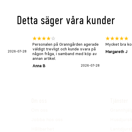
Detta säger våra kunder
en och använder då
Personalen på Granngården agerade
Mycket bra kon
väldigt trevligt och kunde svara på
2026-07-28
Margareth J
någon fråga, i samband med köp av
rtner, Klippo, Stiga,
annan artikel.
 & Stratton.
Anna B
2026-07-28
robotgräsklippare.
Om oss
Tjänster
Om oss
Grannhjäl
Jobba hos oss
Husdjursh
Hållbarhet
Lantdjurs