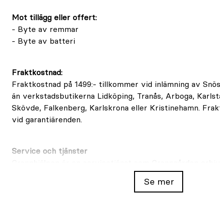
Mot tillägg eller offert:
- Byte av remmar
- Byte av batteri
Fraktkostnad:
Fraktkostnad på 1499:- tillkommer vid inlämning av Snös
än verkstadsbutikerna Lidköping, Tranås, Arboga, Karlst
Skövde, Falkenberg, Karlskrona eller Kristinehamn. Frak
vid garantiärenden.
Service och tjänster
Grannhjälpen är en servicetjänst som Granngården erbjud
som kund extra trygghet vid köp och ägande av maskin
Se mer
Tjänsten gäller både för maskiner som är inköpta på G
för maskiner som du köpt hos andra återförsäljare, så lä