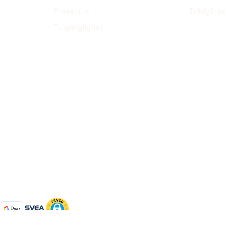
Pressrum
Trädgårds
r över 1 000 kronor,
Tillgänglighet
v service och
 för att på lång sikt
var din maskin 1
lhet och inte bara
emfritt ägande i
ll fast pris, utföra
eprodukter: