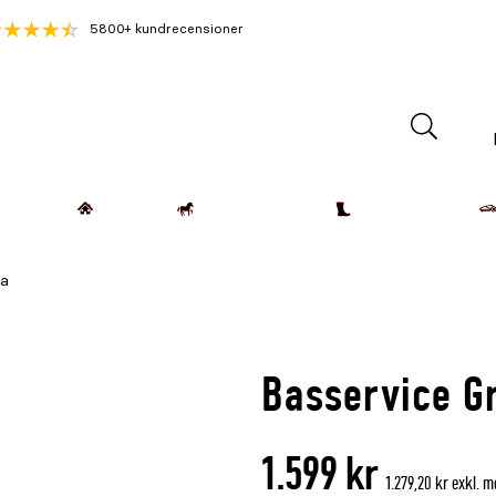
5800+ kundrecensioner
Lantdjur
Hemmet
Häst & Ryttare
Kläder & Skor
ga
Basservice G
1.599 kr
1.279,20 kr exkl. 