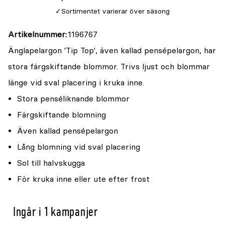
5
Sortimentet varierar över säsong
Artikelnummer
1196767
Änglapelargon 'Tip Top', även kallad pensépelargon, har
stora färgskiftande blommor. Trivs ljust och blommar
länge vid sval placering i kruka inne.
Stora penséliknande blommor
Färgskiftande blomning
Även kallad pensépelargon
Lång blomning vid sval placering
Sol till halvskugga
För kruka inne eller ute efter frost
Ingår i 1 kampanjer