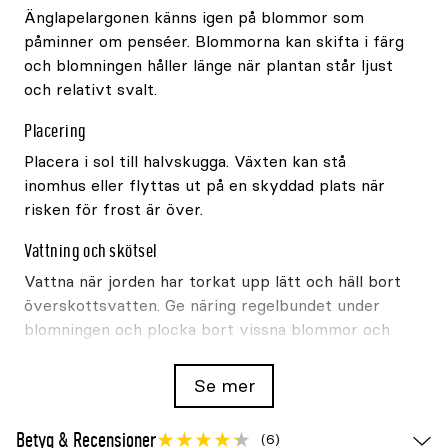
Änglapelargonen känns igen på blommor som
påminner om penséer. Blommorna kan skifta i färg
och blomningen håller länge när plantan står ljust
och relativt svalt.
Placering
Placera i sol till halvskugga. Växten kan stå
inomhus eller flyttas ut på en skyddad plats när
risken för frost är över.
Vattning och skötsel
Vattna när jorden har torkat upp lätt och häll bort
överskottsvatten. Ge näring regelbundet under
blomningen och plocka bort vissna blommor och
blad.
Se mer
Betyg & Recensioner
(6)