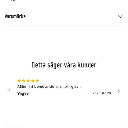
Varumärke
Detta säger våra kunder
Alltid fint bemötande ,man blir glad .
Bra
Yngve
2026-07-28
Marga
Genvägar