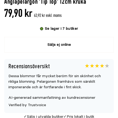
Änglapelargon 'Tip Top' 12cm kruka
denna
recensioner
79,90 kr
produkt
63,92 kr exkl. moms
är
{0}
Se lager i 7 butiker
av
5
Säljs ej online
Recensionsöversikt
Betyget
4.3
5
Dessa blommor får mycket beröm för sin skönhet och
för
rikliga blomning. Pelargonen framhävs som särskilt
denna
imponerande och är fortfarande i fint skick.
produkt
AI-genererad sammanfattning av kundrecensioner
är
Verified by Trustvoice
{0}
av
Säljs i utvalda butiker
Pris lokalt i butik