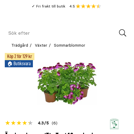
Gå
Genomsnitt
4.5
Fri frakt till butik
kund
till
Öppna
V
recension
huvudinnehållet
Meny
Sök
efter
Trädgård
Växter
Sommarblommor
Köp 2 för 129 kr
🏠︎ Butiksvara
Betyget
4.3
5
(6)
för
Öppna