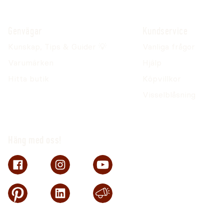
Genvägar
Kundservice
Kunskap, Tips & Guider 💡
Vanliga frågor
Varumärken
Hjälp
Hitta butik
Köpvillkor
Visselblåsning
Häng med oss!