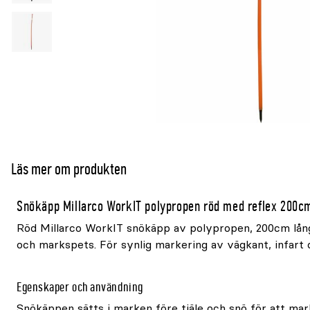
Läs mer om produkten
Snökäpp Millarco WorkIT polypropen röd med reflex 200c
Röd Millarco WorkIT snökäpp av polypropen, 200cm lån
och markspets. För synlig markering av vägkant, infart o
Egenskaper och användning
Snökäppen sätts i marken före tjäle och snö för att ma