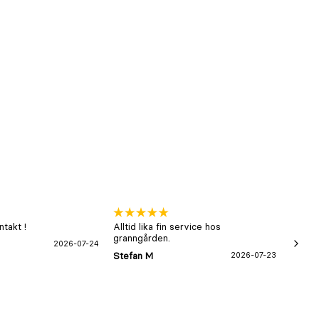
takt !
Alltid lika fin service hos
xx
granngården.
2026-07-24
Hans-B
Stefan M
2026-07-23