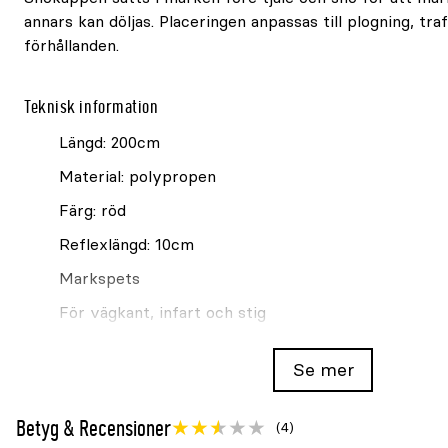
annars kan döljas. Placeringen anpassas till plogning, traf
förhållanden.
Teknisk information
Längd: 200cm
Material: polypropen
Färg: röd
Reflexlängd: 10cm
Markspets
För vägkant, infart och stig
Se mer
Se även
Snökäppar Millarco WorkIT bambu med reflex 180
Betyg & Recensioner
(4)