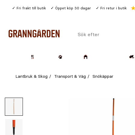
Gå
Fri frakt till butik
Öppet köp 30 dagar
Fri retur i butik
till
huvudinnehållet
Sök
efter
Trädgård
Husdjur
Lantbruk & Skog
Lantbruk & Skog
Transport & Väg
Snökäppar