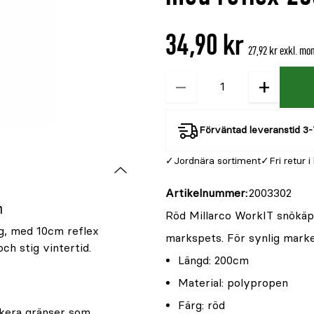
är
{0}
34,90 kr
av
27,92 kr exkl. mo
5
−
+
Kvantitet
Förväntad leveranstid 3-
Jordnära sortiment
Fri retur i
Artikelnummer
2003302
m
Röd Millarco WorkIT snökäp
g, med 10cm reflex
markspets. För synlig marker
ch stig vintertid.
Längd: 200cm
Material: polypropen
Färg: röd
rkera gränser som