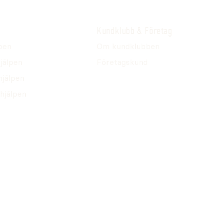
Kundklubb & Företag
pen
Om kundklubben
jälpen
Företagskund
hjälpen
hjälpen