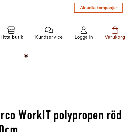
Aktuella kampanjer
Hitta butik
Kundservice
Logga in
Varukorg
Maskiner
Växter
Varumärken
Tjänster
Kunskap
arco WorkIT polypropen röd
00cm