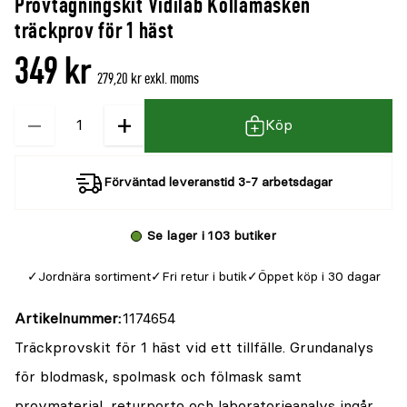
Provtagningskit Vidilab Kollamasken
denna
recensioner
träckprov för 1 häst
produkt
349 kr
är
279,20 kr exkl. moms
{0}
−
+
Kvantitet
av
Köp
5
Förväntad leveranstid 3-7 arbetsdagar
Se lager i 103 butiker
Jordnära sortiment
Fri retur i butik
Öppet köp i 30 dagar
Artikelnummer
1174654
Träckprovskit för 1 häst vid ett tillfälle. Grundanalys
för blodmask, spolmask och fölmask samt
provmaterial, returporto och laboratorieanalys ingår.