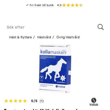
Gå
Genomsnitt
4.5
Fri frakt till butik
kund
till
Öppna
V
recension
huvudinnehållet
Meny
Sök
efter
Häst & Ryttare
Hästvård
Övrig Hästvård
Betyget
5
5
(1)
för
Öppna