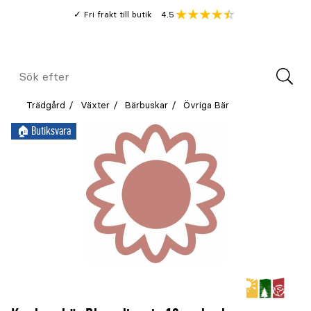
Gå
Genomsnitt
4.5
Fri frakt till butik
kund
till
Öppna
V
recension
huvudinnehållet
Meny
Sök
efter
Trädgård
Växter
Bärbuskar
Övriga Bär
🏠︎ Butiksvara