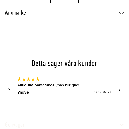
Varumärke
Detta säger våra kunder
Alltid fint bemötande ,man blir glad .
Bra
Yngve
2026-07-28
Marga
Genvägar