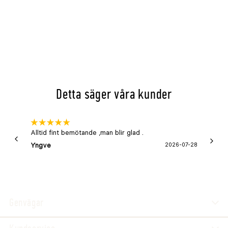
Detta säger våra kunder
Alltid fint bemötande ,man blir glad .
Bra
Yngve
2026-07-28
Marga
Genvägar