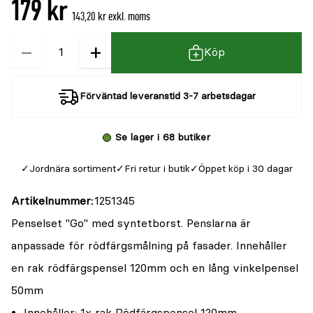
179 kr
143,20 kr exkl. moms
−
+
Kvantitet
Köp
Förväntad leveranstid 3-7 arbetsdagar
Se lager i 68 butiker
Jordnära sortiment
Fri retur i butik
Öppet köp i 30 dagar
Artikelnummer
1251345
Penselset "Go" med syntetborst. Penslarna är
anpassade för rödfärgsmålning på fasader. Innehåller
en rak rödfärgspensel 120mm och en lång vinkelpensel
50mm
Innehåller: 1x rak Rödfärgspensel 120mm