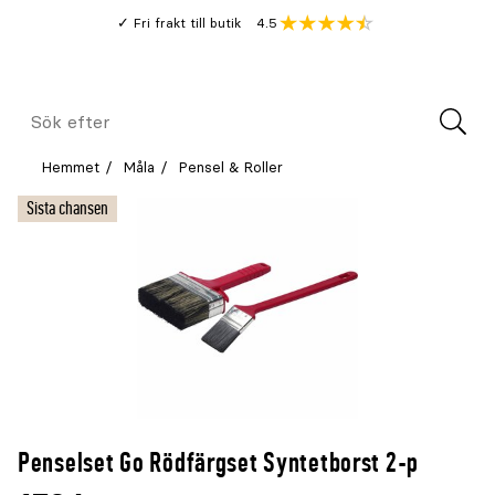
Gå
Genomsnitt
4.5
Fri frakt till butik
kund
till
Öppna
V
recension
huvudinnehållet
Meny
Sök
efter
Hemmet
Måla
Pensel & Roller
Sista chansen
Penselset Go Rödfärgset Syntetborst 2-p