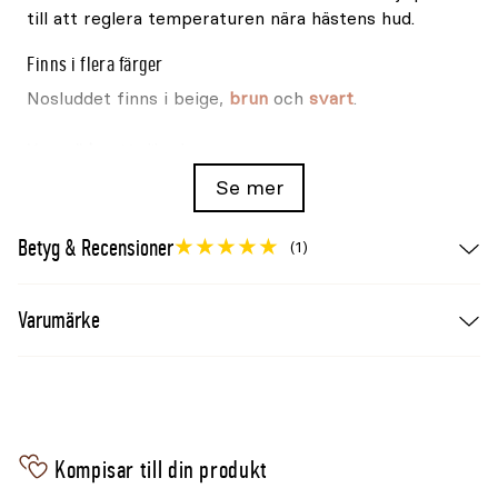
till att reglera temperaturen nära hästens hud.
Finns i flera färger
Nosluddet finns i beige,
brun
och
svart
.
Varumärke
Medilamb
Produkt
Nosludd
Se mer
Material
Äkta fårskinn
Betyg & Recensioner
Färg
Naturbeige, brun eller svart
(1)
Stängning
Kardborre
Användning
Runt nosrem på grimma eller träns
Varumärke
Kompisar till din produkt