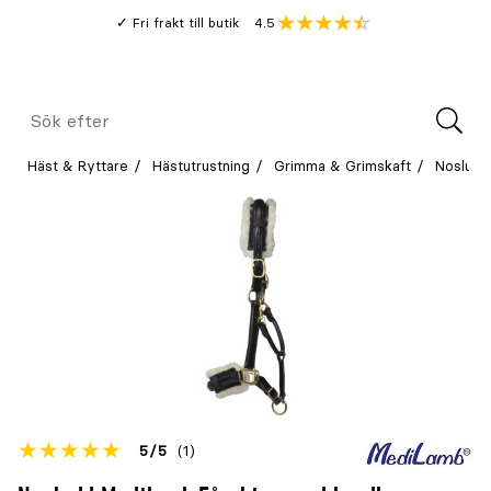
Gå
Genomsnitt
4.5
Fri frakt till butik
kund
till
Öppna
V
recension
huvudinnehållet
Meny
Sök
efter
Häst & Ryttare
Hästutrustning
Grimma & Grimskaft
Nosludd
Betyget
5
5
(1)
för
Öppna