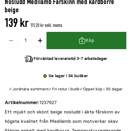
Nosludd Medilamb Fårskinn med kardborre
denna
recensioner
beige
produkt
139 kr
är
111,20 kr exkl. moms
{0}
−
+
Kvantitet
av
Köp
5
Förväntad leveranstid 3-7 arbetsdagar
Se lager i 34 butiker
Jordnära sortiment
Fri retur i butik
Öppet köp i 30 dagar
Artikelnummer
1237627
Ett mjukt och skönt beige nosludd i äkta fårskinn av
högsta kvalitet från Medilamb som motverkar skav.
Stängs enkelt med kardborre. Temperaturreglerande.