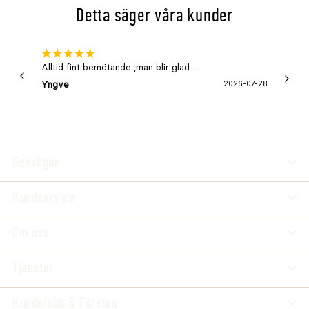
Detta säger våra kunder
Alltid fint bemötande ,man blir glad .
Bra
Yngve
2026-07-28
Marga
Genvägar
Kundservice
Om oss
Tjänster
Kundklubb & Företag