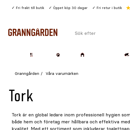
Gå
Fri frakt till butik
Öppet köp 30 dagar
Fri retur i butik
till
huvudinnehållet
Sök
efter
Trädgård
Husdjur
Lantbruk & Skog
Granngården
Våra varumärken
Tork
Tork är en global ledare inom professionell hygien som
torkpapper, erbjuder Tork innovativa lösningar för at
både hem och företag mer hållbara och effektiva me
Varje dag använder en miljard människor världen öve
kvalitet. Med ett sortiment som inkluderar toalettpap