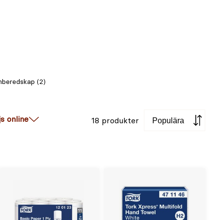
beredskap (2)
Sortera
js online
18 produkter