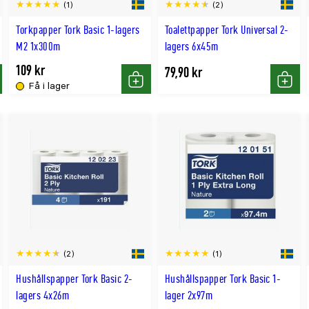
(1)
(2)
Torkpapper Tork Basic 1-lagers
Toalettpapper Tork Universal 2-
M2 1x300m
lagers 6x45m
109 kr
79,90 kr
Få i lager
p
Köp
Köp
(2)
(1)
Hushållspapper Tork Basic 2-
Hushållspapper Tork Basic 1-
lagers 4x26m
lager 2x97m