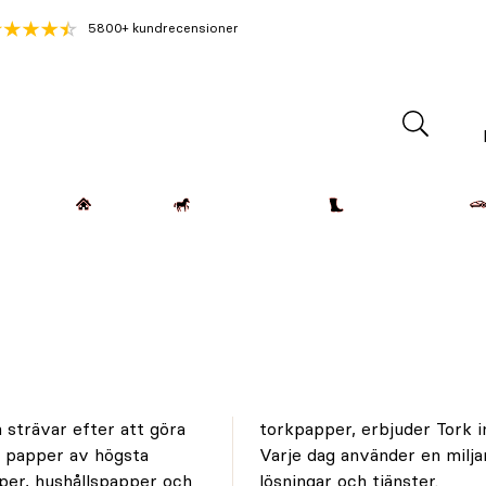
5800+ kundrecensioner
Lantdjur
Hemmet
Häst & Ryttare
Kläder & Skor
 strävar efter att göra
t möta alla dina behov.
d papper av högsta
r Torks produkter,
per, hushållspapper och
lösningar och tjänster.