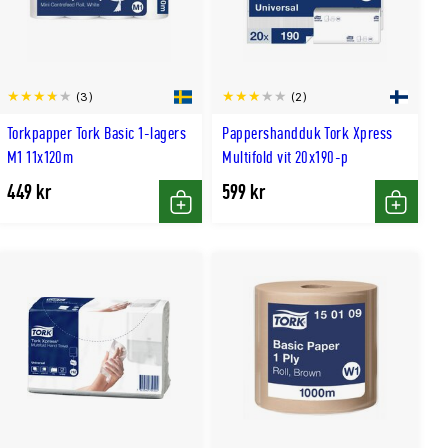
(3)
(2)
Torkpapper Tork Basic 1-lagers
Pappershandduk Tork Xpress
M1 11x120m
Multifold vit 20x190-p
449 kr
599 kr
Köp
Köp