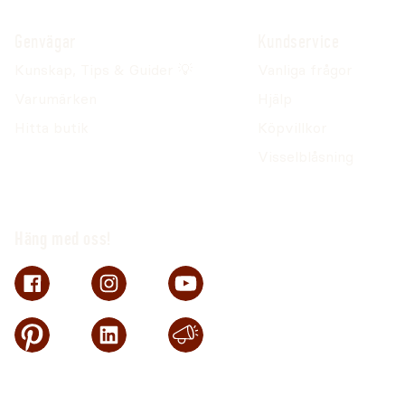
Genvägar
Kundservice
Kunskap, Tips & Guider 💡
Vanliga frågor
Varumärken
Hjälp
Hitta butik
Köpvillkor
Visselblåsning
Häng med oss!