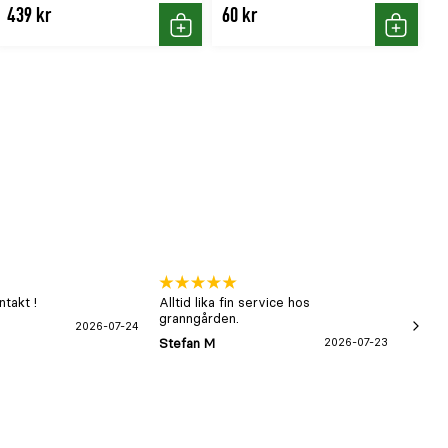
439 kr
60 kr
Köp
Köp
takt !
Alltid lika fin service hos
xx
granngården.
2026-07-24
Hans-B
Stefan M
2026-07-23