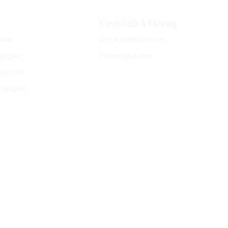
Kundklubb & Företag
pen
Om kundklubben
jälpen
Företagskund
hjälpen
hjälpen