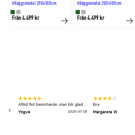
tilläggsmodul 200x100cm
tilläggsmodul 200x100cm
Finns
Finns
Finns
Finns
Från 4.499 kr
Från 4.499 kr
Köp
Kö
i
i
i
i
GRÖN
GRÅ
GRÖN
GRÅ
färg
färg
färg
färg
Alltid fint bemötande ,man blir glad .
Bra
Yngve
2026-07-28
Margareta W