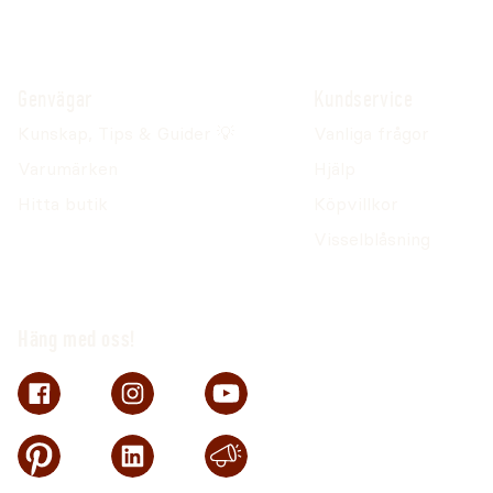
Genvägar
Kundservice
Kunskap, Tips & Guider 💡
Vanliga frågor
Varumärken
Hjälp
Hitta butik
Köpvillkor
Visselblåsning
Häng med oss!