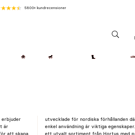
5800+ kundrecensioner
Lantdjur
Hemmet
Häst & Ryttare
Kläder & Skor
 erbjuder
nktion och
t är
ar du
för att skapa
ör trädgård,