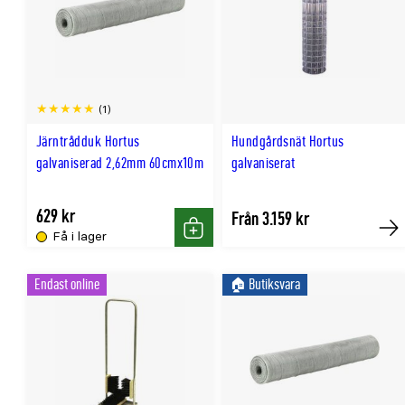
(1)
Järntrådduk Hortus
Hundgårdsnät Hortus
galvaniserad 2,62mm 60cmx10m
galvaniserat
629 kr
Från 3.159 kr
Få i lager
Köp
Kö
Endast online
🏠︎ Butiksvara