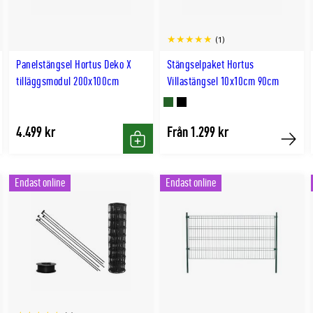
(1)
Panelstängsel Hortus Deko X
Stängselpaket Hortus
tilläggsmodul 200x100cm
Villastängsel 10x10cm 90cm
Finns
Finns
4.499 kr
Från 1.299 kr
i
i
p
Köp
Köp
GRÖN
SVART
färg
färg
Endast online
Endast online