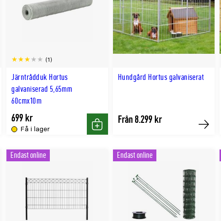
(1)
Järntrådduk Hortus
Hundgård Hortus galvaniserat
galvaniserad 5,65mm
60cmx10m
699 kr
Från 8.299 kr
Få i lager
p
Köp
Köp
Endast online
Endast online