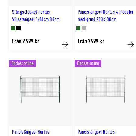
Stängselpaket Hortus
Panelstängsel Hortus 4 moduler
Villastängsel 5x10cm 80cm
med grind 200x100cm
Finns
Finns
Finns
Finns
Från 2.999 kr
Från 7.999 kr
i
i
i
i
Köp
Kö
GRÖN
SVART
GRÖN
GRÅ
färg
färg
färg
färg
Endast online
Endast online
Panelstängsel Hortus
Panelstängsel Hortus