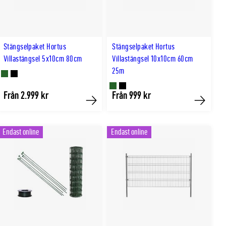
Stängselpaket Hortus
Stängselpaket Hortus
Villastängsel 5x10cm 80cm
Villastängsel 10x10cm 60cm
25m
Finns
Finns
Finns
Finns
Från 2.999 kr
Från 999 kr
i
i
Köp
Köp
i
i
GRÖN
SVART
GRÖN
SVART
färg
färg
Endast online
Endast online
färg
färg