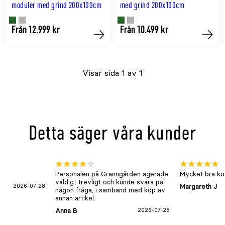
moduler med grind 200x100cm
med grind 200x100cm
Finns
Finns
Finns
Finns
Från 12.999 kr
Från 10.499 kr
p
Köp
Köp
i
i
i
i
GRÖN
GRÅ
GRÖN
GRÅ
Visar sida 1 av 1
färg
färg
färg
färg
Detta säger våra kunder
Personalen på Granngården agerade
Mycket bra kon
väldigt trevligt och kunde svara på
2026-07-28
Margareth J
någon fråga, i samband med köp av
annan artikel.
Anna B
2026-07-28