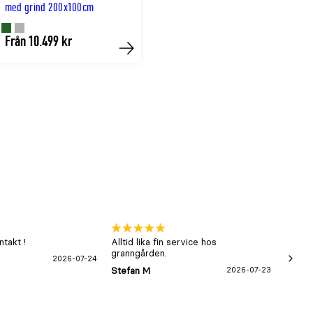
med grind 200x100cm
Finns
Finns
Från 10.499 kr
Köp
i
i
GRÖN
GRÅ
färg
färg
takt !
Alltid lika fin service hos
xx
granngården.
2026-07-24
Hans-B
Stefan M
2026-07-23