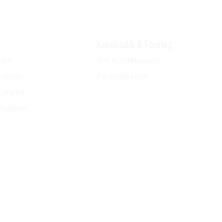
Kundklubb & Företag
pen
Om kundklubben
jälpen
Företagskund
hjälpen
hjälpen