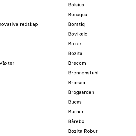
Bolsius
Bonaqua
novativa redskap
Borstiq
Bovikalc
Boxer
Bozita
Växter
Brecom
Brennenstuhl
Brinsea
Brogaarden
Bucas
Burner
Bårebo
Bozita Robur