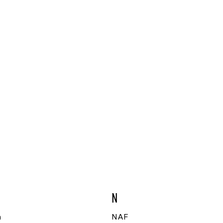
N
h
NAF