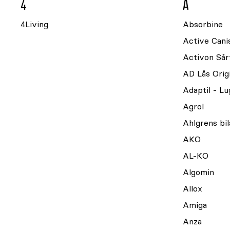
4
A
4Living
Absorbine
Active Cani
Activon Sår
AD Lås Origi
Adaptil - L
Agrol
Ahlgrens bil
AKO
AL-KO
Algomin
Allox
Amiga
Anza