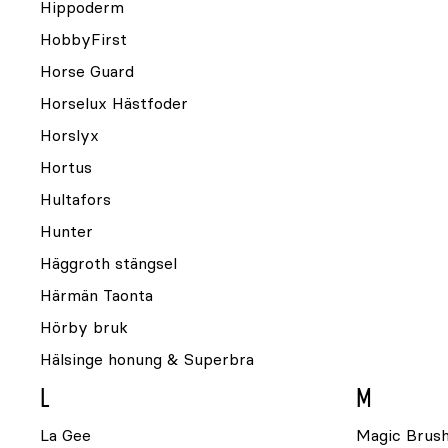
Hippoderm
HobbyFirst
Horse Guard
Horselux Hästfoder
Horslyx
Hortus
Hultafors
Hunter
Häggroth stängsel
Härmän Taonta
Hörby bruk
Hälsinge honung & Superbra
L
M
La Gee
Magic Brus