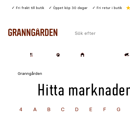
Gå
Fri frakt till butik
Öppet köp 30 dagar
Fri retur i butik
till
huvudinnehållet
Sök
efter
Trädgård
Husdjur
Lantbruk & Skog
Granngården
Hitta marknaden
4
A
B
C
D
E
F
G