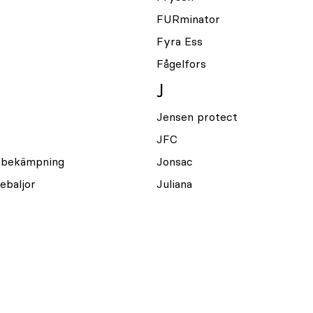
FURminator
Fyra Ess
Fågelfors
J
Jensen protect
JFC
lkbekämpning
Jonsac
ebaljor
Juliana