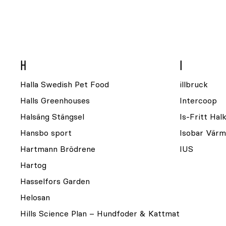
H
I
Halla Swedish Pet Food
illbruck
Halls Greenhouses
Intercoop
Halsäng Stängsel
Is-Fritt Ha
Hansbo sport
Isobar Värm
Hartmann Brödrene
IUS
Hartog
Hasselfors Garden
Helosan
Hills Science Plan – Hundfoder & Kattmat