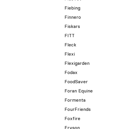
Fiebing
Finnero
Fiskars
FITT
Fleck
Flexi
Flexigarden
Fodax
FoodSaver
Foran Equine
Formenta
FourFriends
Foxfire
Fryson