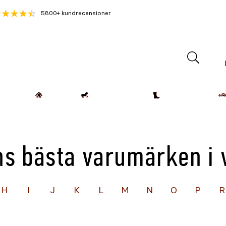
5800+ kundrecensioner
Lantdjur
Hemmet
Häst & Ryttare
Kläder & Skor
s bästa varumärken i 
H
I
J
K
L
M
N
O
P
R