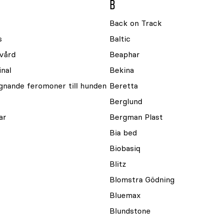
B
Back on Track
s
Baltic
vård
Beaphar
nal
Bekina
ugnande feromoner till hunden
Beretta
Berglund
ar
Bergman Plast
Bia bed
Biobasiq
Blitz
Blomstra Gödning
Bluemax
Blundstone