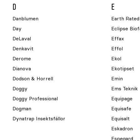
D
E
Danblumen
Earth Rated
Day
Eclipse Bio
DeLaval
Effax
Denkavit
Effol
Derome
Ekol
Dianova
Ekotipset
Dodson & Horrell
Emin
Doggy
Ems Teknik
Doggy Professional
Equipage
Dogman
Equisafe
Dynatrap Insektsfällor
Equisalt
Eskadron
Espegard