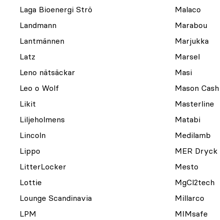
Laga Bioenergi Strö
Malaco
Landmann
Marabou
Lantmännen
Marjukka
Latz
Marsel
Leno nätsäckar
Masi
Leo o Wolf
Mason Cash
Likit
Masterline
Liljeholmens
Matabi
Lincoln
Medilamb
Lippo
MER Dryck
LitterLocker
Mesto
Lottie
MgCl2tech
Lounge Scandinavia
Millarco
LPM
MIMsafe