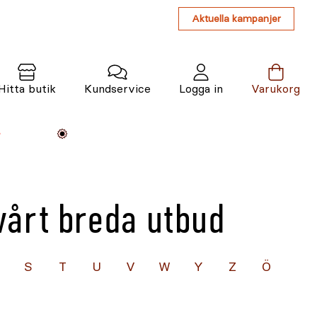
Aktuella kampanjer
Hitta butik
Kundservice
Logga in
Varukorg
Maskiner
Växter
Varumärken
Tjänster
Kunskap
vårt breda utbud
S
T
U
V
W
Y
Z
Ö