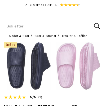
Gå
Genomsnitt
4.5
Fri frakt till butik
kund
till
Öppna
V
recension
huvudinnehållet
Meny
Sök
efter
Kläder & Skor
Skor & Stövlar
Träskor & Tofflor
Just nu
Betyget
5
5
(1)
för
Öppna