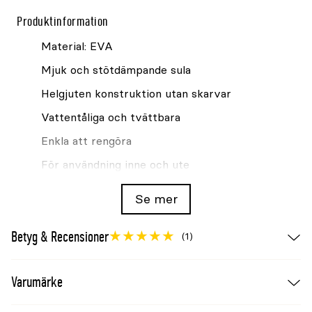
Produktinformation
Material: EVA
Mjuk och stötdämpande sula
Helgjuten konstruktion utan skarvar
Vattentåliga och tvättbara
Enkla att rengöra
För användning inne och ute
Skötsel
Se mer
Rengör med vatten och mild tvållösning. Låt
Betyg & Recensioner
lufttorka.
(1)
Varumärke