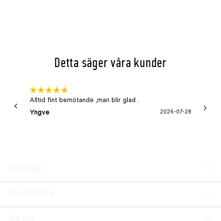
Detta säger våra kunder
Alltid fint bemötande ,man blir glad .
Bra
Yngve
2026-07-28
Marga
Genvägar
Kundservice
Om oss