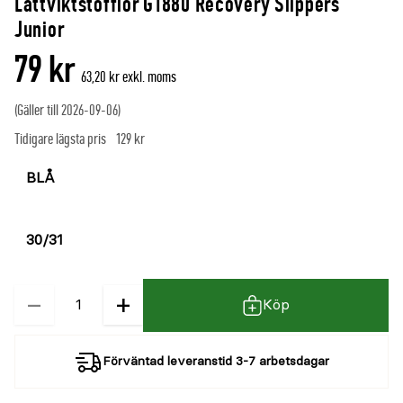
Lättviktstofflor G1880 Recovery Slippers
denna
recensioner
Junior
produkt
79 kr
är
63,20 kr exkl. moms
{0}
(Gäller till 2026-09-06)
av
Tidigare lägsta pris
129 kr
5
Välj
färg
Välj
storlek
−
+
Kvantitet
Köp
Förväntad leveranstid 3-7 arbetsdagar