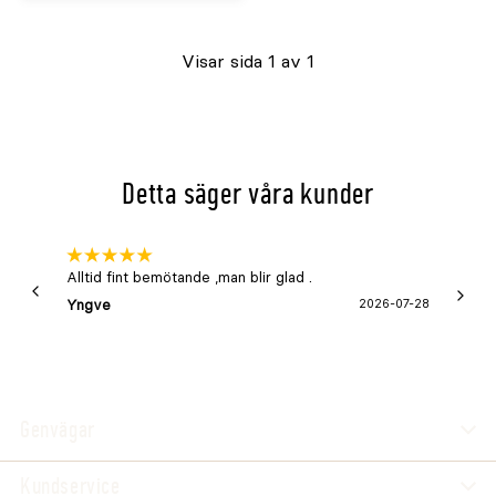
Visar sida 1 av 1
Detta säger våra kunder
Alltid fint bemötande ,man blir glad .
Bra
Yngve
2026-07-28
Marga
Genvägar
Kundservice