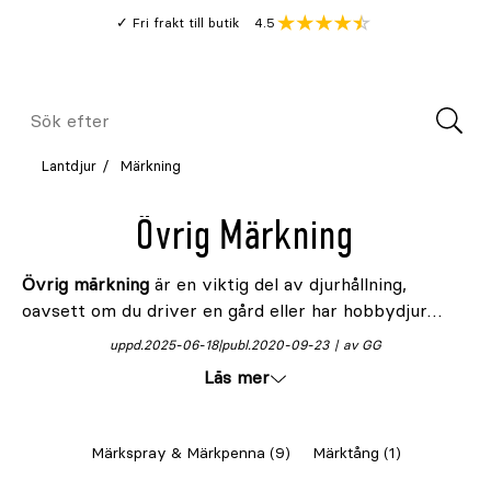
Gå
Genomsnitt
4.5
Fri frakt till butik
kund
till
Öppna
V
recension
huvudinnehållet
Meny
Sök
efter
Lantdjur
Märkning
Övrig Märkning
Övrig märkning
är en viktig del av djurhållning,
oavsett om du driver en gård eller har hobbydjur
hemma. Märkband gör det enkelt att identifiera djur i
uppd.
2025-06-18
publ.
2020-09-23
av GG
större flockar och ger bra överblick. Rätt
märkning
Läs mer
förenklar vardagen för både djur och djurägare!
Märkspray & Märkpenna (9)
Märktång (1)