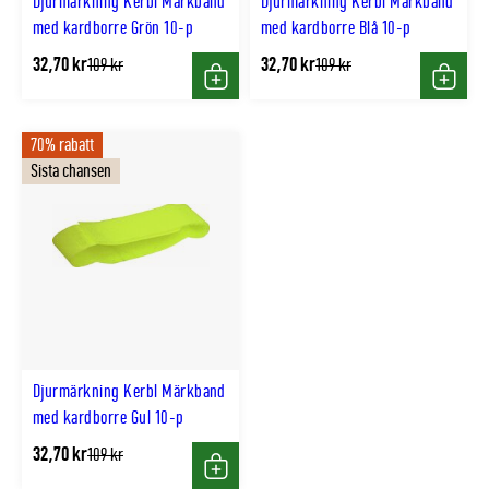
Djurmärkning Kerbl Märkband
Djurmärkning Kerbl Märkband
med kardborre Grön 10-p
med kardborre Blå 10-p
32,70 kr
32,70 kr
Tidligere
Tidligere
109 kr
109 kr
lägsta
lägsta
Köp
Köp
pris
pris
70% rabatt
Sista chansen
Djurmärkning Kerbl Märkband
med kardborre Gul 10-p
32,70 kr
Tidligere
109 kr
lägsta
Köp
pris