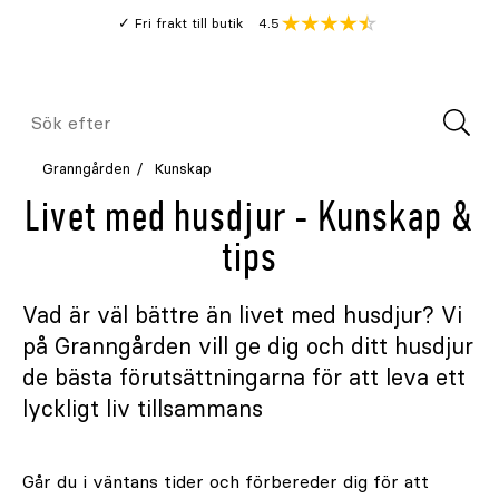
Gå
Genomsnitt
4.5
Fri frakt till butik
kund
till
Öppna
V
recension
huvudinnehållet
Meny
Sök
efter
Granngården
Kunskap
Livet med husdjur - Kunskap &
tips
Vad är väl bättre än livet med husdjur? Vi
på Granngården vill ge dig och ditt husdjur
de bästa förutsättningarna för att leva ett
lyckligt liv tillsammans
Går du i väntans tider och förbereder dig för att