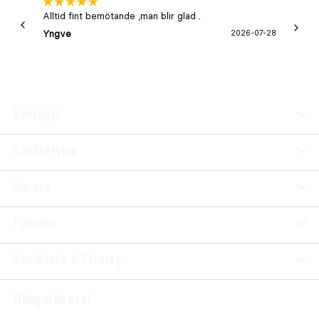
Alltid fint bemötande ,man blir glad .
Bra
Yngve
2026-07-28
Marga
Genvägar
Kundservice
Om oss
Tjänster
Kundklubb & Företag
Häng med oss!