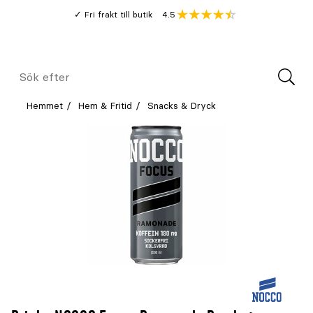
Gå
Genomsnitt
4.5
Fri frakt till butik
kund
till
Öppna
V
recension
huvudinnehållet
Meny
Sök
efter
Hemmet
Hem & Fritid
Snacks & Dryck