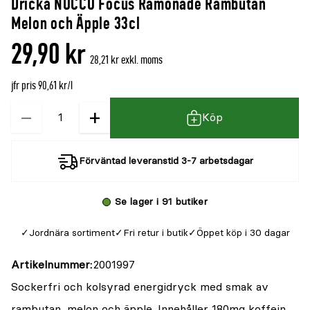
Dricka NOCCO Focus Ramonade Rambutan
Melon och Äpple 33cl
29,90 kr
28,21 kr exkl. moms
jfr pris 90,61 kr/l
−
+
Kvantitet
Köp
Förväntad leveranstid 3-7 arbetsdagar
Se lager i 91 butiker
Jordnära sortiment
Fri retur i butik
Öppet köp i 30 dagar
Artikelnummer
2001997
Sockerfri och kolsyrad energidryck med smak av
rambutan, melon och äpple. Innehåller 180mg koffein,