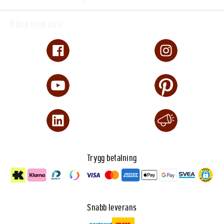
inte för barn, gravida, ammande eller personer
som är känsliga för koffein. Användning
Häng med oss!
tillsammans med alkoholhaltig dryck
rekommenderas inte. Tillverkaren rekommenderar
högst två burkar per dygn. Öppnad burk bör
konsumeras under dagen. Serveras väl kyld.
Produktinformation
Smak: Rambutan, melon och äpple
Dryckestyp: Kolsyrad energidryck
Volym: 330ml
Sockerfri
Trygg betalning
Innehåller sötningsmedel
Snabb leverans