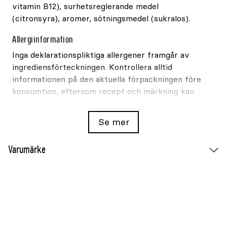
vitamin B12), surhetsreglerande medel
(citronsyra), aromer, sötningsmedel (sukralos).
Allergiinformation
Inga deklarationspliktiga allergener framgår av
ingrediensförteckningen. Kontrollera alltid
informationen på den aktuella förpackningen före
konsumtion, eftersom recept och märkning kan
ändras.
Se mer
Näringsvärde per 100ml
Näringsämne
Mängd
Varumärke
Energi
4kJ / 1kcal
Fett
0g
Varav mättat fett
0g
Kolhydrat
0g
Varav sockerarter
0g