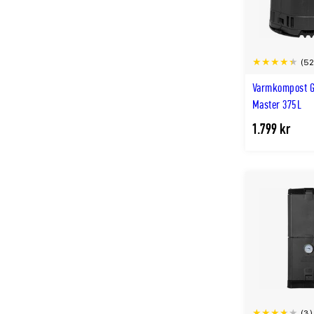
(52
Varmkompost G
Master 375L
1.799 kr
(3)