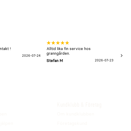
takt !
Alltid lika fin service hos
xx
granngården.
2026-07-24
Hans-B
Stefan M
2026-07-23
Kundklubb & Företag
pen
Om kundklubben
jälpen
Företagskund