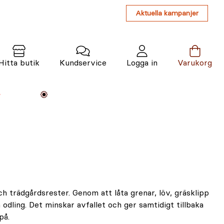
Aktuella kampanjer
Hitta butik
Kundservice
Logga in
Varukorg
Maskiner
Växter
Varumärken
Tjänster
Kunskap
h trädgårdsrester. Genom att låta grenar, löv, gräsklipp
odling. Det minskar avfallet och ger samtidigt tillbaka
på.