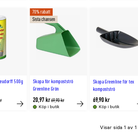
slut
70% rabatt
online
Sista chansen
eudorff 500g
Skopa för kompostströ
Skopa Greenline för tex
Greenline Grön
kompostströ
20,97 kr
69,90 kr
gere
Tidligere
kr
69,90 kr
a
lägsta
Köp i butik
Köp i butik
Tillfälligt
Tillfälligt
pris
slut
slut
Visar sida 1 av 1
online
online