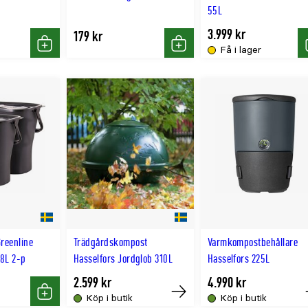
55L
3.999 kr
179 kr
Få i lager
Köp
Köp
reenline
Trädgårdskompost
Varmkompostbehållare
8L 2-p
Hasselfors Jordglob 310L
Hasselfors 225L
2.599 kr
4.990 kr
Köp i butik
Köp i butik
Köp
Tillfälligt