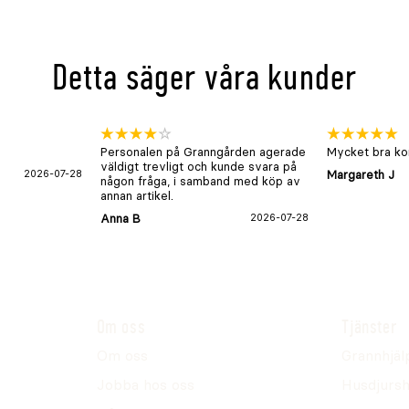
Detta säger våra kunder
Personalen på Granngården agerade
Mycket bra kon
väldigt trevligt och kunde svara på
2026-07-28
Margareth J
någon fråga, i samband med köp av
annan artikel.
Anna B
2026-07-28
Om oss
Tjänster
Om oss
Grannhjäl
Jobba hos oss
Husdjursh