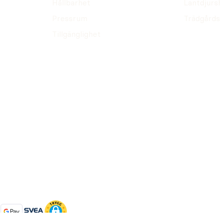
Hållbarhet
Lantdjurs
Pressrum
Trädgårds
Tillgänglighet