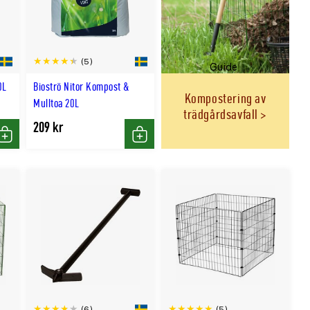
(5)
Guide
0L
Bioströ Nitor Kompost &
Kompostering av
Mulltoa 20L
trädgårdsavfall
209 kr
Köp
Köp
(5)
(6)