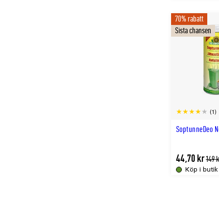
70% rabatt
Sista chansen
(1)
SoptunneDeo N
44,70 kr
Tidli
149 
lägst
Köp i butik
pris