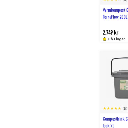
Varmkompost G
TerraFlow 200L
2.749 kr
Få i lager
(6)
Komposthink G
lock 7L