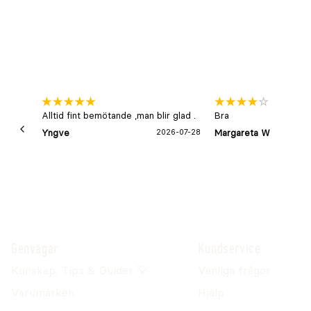
Alltid fint bemötande ,man blir glad .
Bra
Yngve
2026-07-28
Margareta W
Genvägar
Kundservice
Kunskap, Tips & Guider 💡
Vanliga frågor
Varumärken
Hjälp