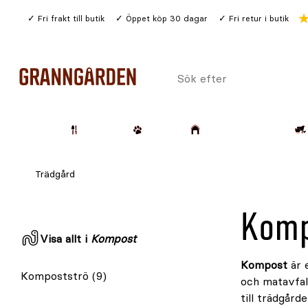
Gå
Fri frakt till butik
Öppet köp 30 dagar
Fri retur i butik
till
huvudinnehållet
Sök
efter
Trädgård
Husdjur
Lantbruk & Skog
Trädgård
Komp
Visa allt i
Kompost
Kompost
är e
Kompostströ
(9)
och matavfall
till trädgård