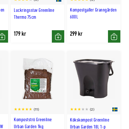
den
Kompostgaller Granngården
Luckringsstav Greenline
600L
Thermo 75cm
179 kr
299 kr
Köp
Köp
Köp
(11)
(2)
Kompostströ Greenline
Kökskompost Greenline
0W
Urban Garden 1kg
Urban Garden 18L 1-p