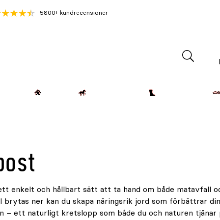
5800+ kundrecensioner
Lantdjur
Hemmet
Häst & Ryttare
Kläder & Skor
ost
tt enkelt och hållbart sätt att ta hand om både matavfall oc
 brytas ner kan du skapa näringsrik jord som förbättrar din 
en – ett naturligt kretslopp som både du och naturen tjänar 