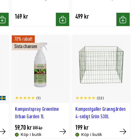
169 kr
499 kr
Köp
Köp
Köp
70% rabatt
Sista chansen
(1)
(22)
Kompostspray Greenline
Kompostgaller Granngården
Urban Garden 1L
4-sidigt Grön 530L
59,70 kr
199 kr
Tidligere
199 kr
lägsta
Köp i butik
Köp i butik
Tillfälligt
Tillfälligt
Tillfälligt
pris