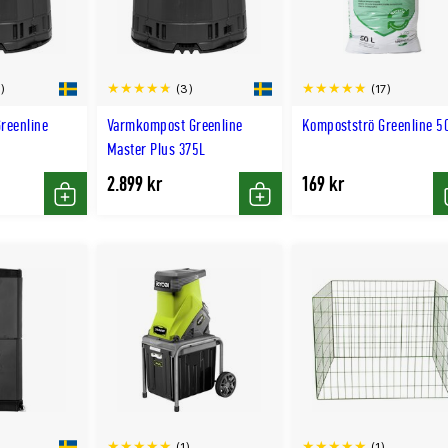
)
(3)
(17)
reenline
Varmkompost Greenline
Kompostströ Greenline 5
Master Plus 375L
2.899 kr
169 kr
Köp
Köp
(1)
(1)