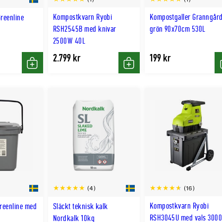
Kompostkvarn Ryobi
Kompostgaller Granngår
reenline
RSH2545B med knivar
grön 90x70cm 530L
2500W 40L
2.799 kr
199 kr
Köp
Köp
(16)
(4)
Kompostkvarn Ryobi
reenline med
Släckt teknisk kalk
RSH3045U med vals 300
Nordkalk 10kg