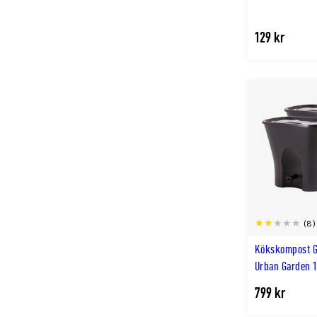
129 kr
(8)
Kökskompost G
Urban Garden 1
799 kr