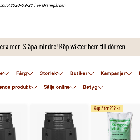
6
publ.
2020-09-23
av Granngården
era mer. Släpa mindre! Köp växter hem till dörren
e
Färg
Storlek
Butiker
Kampanjer
ende produkt
Säljs online
Betyg
Köp 2 för 259 kr