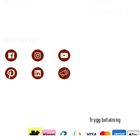
Hitta butik
Köpvillkor
Visselblåsning
Häng med oss!
Trygg betalning