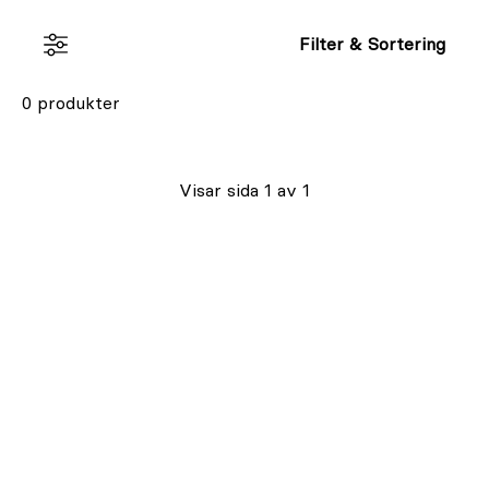
Torrfodret tillverkas i Holland, medan blötmaten
produceras i Österrike.
Filter & Sortering
0 produkter
Visar sida 1 av 1