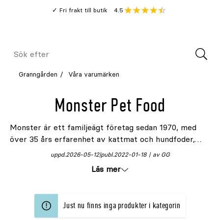
Gå
Genomsnitt
4.5
Fri frakt till butik
kund
till
Öppna
V
recension
huvudinnehållet
Meny
Sök
efter
Granngården
Våra varumärken
Monster Pet Food
Monster är ett familjeägt företag sedan 1970, med
över 35 års erfarenhet av kattmat och hundfoder,
inklusive godsaker som tuggben och godis. Varje liten
uppd.
2026-05-12
publ.
2022-01-18
av GG
ingrediens i hund- och kattmaten är noga utvald för
Läs mer
att ge våra fyrbenta vänner de bästa
förutsättningarna. Recepten är framtagna i Sverige
med fokus på nordiska förhållanden och innehåller
Just nu finns inga produkter i kategorin
noggrant utvalda och naturliga ingredienser från EU.