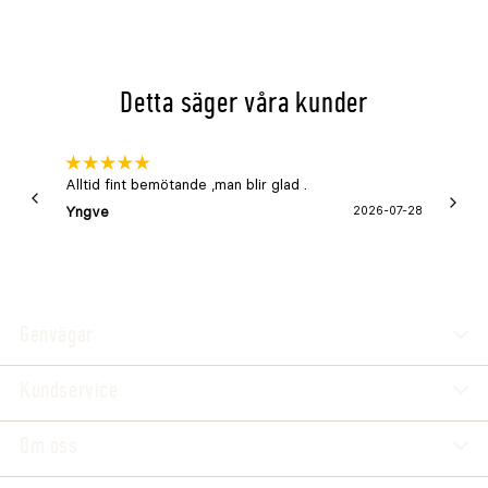
Detta säger våra kunder
Alltid fint bemötande ,man blir glad .
Bra
Yngve
2026-07-28
Marga
Genvägar
Kundservice
Om oss